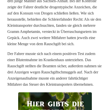
h
drei junge Männer aus Sachsen-Anhalt. Bei der Kontrolle
zeigte der Fahrer deutliche drogentypische Anzeichen, die
e
auf den Konsum von Drogen schließen ließen. Wie sich
t
herausstelle, behielten die Schleierfahnder Recht: Als sie den
Kleintransporter durchsuchten, fanden sie gleich mehrere
a
Gramm Amphetamin, versteckt in Überraschungseiern im
Gepäck. Auch zwei weitere Mitfahrer hatten jeweils eine
m
kleine Menge von dem Rauschgift bei sich.
i
Der Fahrer musste sich nach einem positiven Test zudem
n
einer Blutentnahme im Krankenhaus unterziehen. Das
i
Rauschgift stellten die Beamten sicher, außerdem nahmen sie
drei Anzeigen wegen Rauschgiftschmuggels auf. Nach der
m
Anzeigenaufnahme musste ein anderer fahrtüchtiger
Mitfahrer das Steuer des Kleintransporters übernehmen.
Ü
b
e