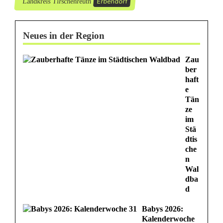
Erbendorf
Landkreis Tirschenreuth
Neues in der Region
Zau
ber
haft
e
Tän
ze
im
Stä
dtis
che
n
Wal
dba
d
Babys 2026:
Kalenderwoche