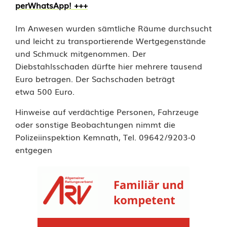
perWhatsApp! +++
h
Im Anwesen wurden sämtliche Räume durchsucht
e
und leicht zu transportierende Wertgegenstände
r
und Schmuck mitgenommen. Der
Diebstahlsschaden dürfte hier mehrere tausend
a
Euro betragen. Der Sachschaden beträgt
u
etwa 500 Euro.
c
Hinweise auf verdächtige Personen, Fahrzeuge
oder sonstige Beobachtungen nimmt die
h
Polizeiinspektion Kemnath, Tel. 09642/9203-0
i
entgegen
n
R
e
u