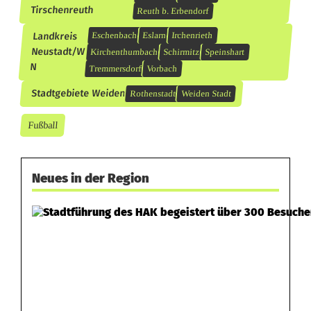
Tirschenreuth
Reuth b. Erbendorf
Landkreis
Eschenbach
Eslarn
Irchenrieth
Neustadt/W
Kirchenthumbach
Schirmitz
Speinshart
N
Tremmersdorf
Vorbach
Stadtgebiete Weiden
Rothenstadt
Weiden Stadt
Fußball
Neues in der Region