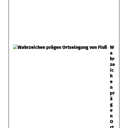
W
a
hr
ze
ic
h
e
n
pr
ä
g
e
n
O
rt