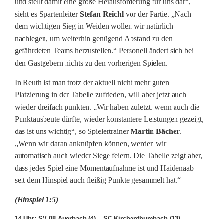
und stellt damit eine große Herausforderung für uns dar“,
sieht es Spartenleiter
Stefan Reichl
vor der Partie. „Nach
dem wichtigen Sieg in Weiden wollen wir natürlich
nachlegen, um weiterhin genügend Abstand zu den
gefährdeten Teams herzustellen.“ Personell ändert sich bei
den Gastgebern nichts zu den vorherigen Spielen.
In Reuth ist man trotz der aktuell nicht mehr guten
Platzierung in der Tabelle zufrieden, will aber jetzt auch
wieder dreifach punkten. „Wir haben zuletzt, wenn auch die
Punktausbeute dürfte, wieder konstantere Leistungen gezeigt,
das ist uns wichtig“, so Spielertrainer
Martin Bächer
.
„Wenn wir daran anknüpfen können, werden wir
automatisch auch wieder Siege feiern. Die Tabelle zeigt aber,
dass jedes Spiel eine Momentaufnahme ist und Haidenaab
seit dem Hinspiel auch fleißig Punkte gesammelt hat.“
(Hinspiel 1:5)
14 Uhr: SV 08 Auerbach (4) – SC Kirchenthumbach (13)