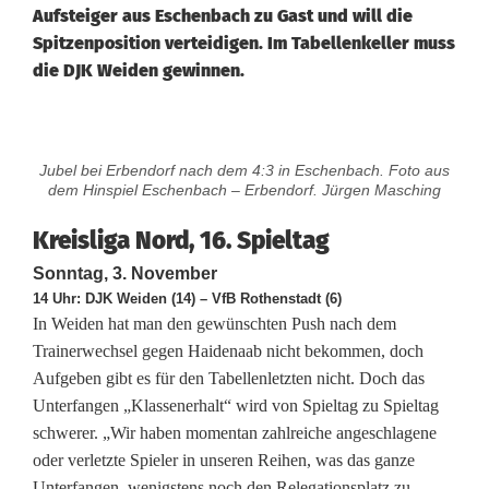
Aufsteiger aus Eschenbach zu Gast und will die
Spitzenposition verteidigen. Im Tabellenkeller muss
die DJK Weiden gewinnen.
K
Jubel bei Erbendorf nach dem 4:3 in Eschenbach. Foto aus
r
dem Hinspiel Eschenbach – Erbendorf. Jürgen Masching
e
Kreisliga Nord, 16. Spieltag
i
Sonntag, 3. November
14 Uhr: DJK Weiden (14) – VfB Rothenstadt (6)
s
In Weiden hat man den gewünschten Push nach dem
Trainerwechsel gegen Haidenaab nicht bekommen, doch
l
Aufgeben gibt es für den Tabellenletzten nicht. Doch das
i
Unterfangen „Klassenerhalt“ wird von Spieltag zu Spieltag
schwerer. „Wir haben momentan zahlreiche angeschlagene
g
oder verletzte Spieler in unseren Reihen, was das ganze
a
Unterfangen, wenigstens noch den Relegationsplatz zu