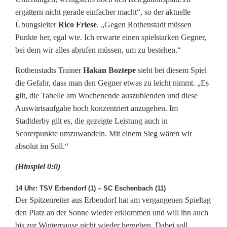
ergattern nicht gerade einfacher macht“, so der aktuelle
N
Übungsleiter
Rico Friese
. „Gegen Rothenstadt müssen
o
Punkte her, egal wie. Ich erwarte einen spielstarken Gegner,
bei dem wir alles abrufen müssen, um zu bestehen.“
r
Rothenstadts Trainer
Hakan Boztepe
sieht bei diesem Spiel
d
die Gefahr, dass man den Gegner etwas zu leicht nimmt. „Es
:
gilt, die Tabelle am Wochenende auszublenden und diese
Auswärtsaufgabe hoch konzentriert anzugehen. Im
S
Stadtderby gilt es, die gezeigte Leistung auch in
t
Scorerpunkte umzuwandeln. Mit einem Sieg wären wir
absolut im Soll.“
a
(Hinspiel 0:0)
d
t
14 Uhr: TSV Erbendorf (1) – SC Eschenbach (11)
Der Spitzenreiter aus Erbendorf hat am vergangenen Spieltag
d
den Platz an der Sonne wieder erklommen und will ihn auch
bis zur Winterpause nicht wieder hergeben. Dabei soll