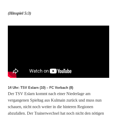
i
(Hinspiel 5:3)
e
l
i
n
T
r
e
m
14 Uhr: TSV Eslarn (10) – FC Vorbach (8)
m
Der TSV Eslarn kommt nach einer Niederlage am
vergangenen Spieltag aus Kulmain zurück und muss nun
e
schauen, nicht noch weiter in die hinteren Regionen
r
abzufallen. Der Trainerwechsel hat noch nicht den nötigen