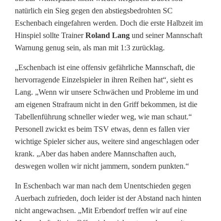
u
natürlich ein Sieg gegen den abstiegsbedrohten SC
e
Eschenbach eingefahren werden. Doch die erste Halbzeit im
Hinspiel sollte Trainer
Roland Lang
und seiner Mannschaft
l
Warnung genug sein, als man mit 1:3 zurücklag.
l
„Eschenbach ist eine offensiv gefährliche Mannschaft, die
i
hervorragende Einzelspieler in ihren Reihen hat“, sieht es
Lang. „Wenn wir unsere Schwächen und Probleme im und
n
am eigenen Strafraum nicht in den Griff bekommen, ist die
W
Tabellenführung schneller wieder weg, wie man schaut.“
Personell zwickt es beim TSV etwas, denn es fallen vier
e
wichtige Spieler sicher aus, weitere sind angeschlagen oder
i
krank. „Aber das haben andere Mannschaften auch,
deswegen wollen wir nicht jammern, sondern punkten.“
d
In Eschenbach war man nach dem Unentschieden gegen
e
Auerbach zufrieden, doch leider ist der Abstand nach hinten
n
nicht angewachsen. „Mit Erbendorf treffen wir auf eine