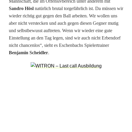
Mannschaft, die im Offensivbereich unter anderem mit
u
Sandro Hösl
natürlich brutal torgefährlich ist. Da müssen wir
n
wieder richtig gut gegen den Ball arbeiten. Wir wollen uns
aber nicht verstecken und auch gegen diesen Gegner mutig
d
und selbstbewusst auftreten. Wenn wir wieder eine gute
S
Einstellung an den Tag legen, sind wir auch nicht Erbendorf
nicht chancenlos“, sieht es Eschenbachs Spielertrainer
p
Benjamin Scheidler
.
i
t
z
e
n
s
p