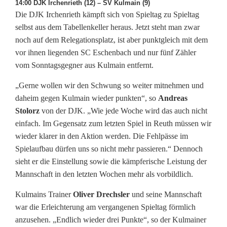
14:00 DJK Irchenrieth (12) – SV Kulmain (9)
Die DJK Irchenrieth kämpft sich von Spieltag zu Spieltag
selbst aus dem Tabellenkeller heraus. Jetzt steht man zwar
noch auf dem Relegationsplatz, ist aber punktgleich mit dem
vor ihnen liegenden SC Eschenbach und nur fünf Zähler
vom Sonntagsgegner aus Kulmain entfernt.
„Gerne wollen wir den Schwung so weiter mitnehmen und
daheim gegen Kulmain wieder punkten“, so
Andreas
Stolorz
von der DJK. „Wie jede Woche wird das auch nicht
einfach. Im Gegensatz zum letzten Spiel in Reuth müssen wir
wieder klarer in den Aktion werden. Die Fehlpässe im
Spielaufbau dürfen uns so nicht mehr passieren.“ Dennoch
sieht er die Einstellung sowie die kämpferische Leistung der
Mannschaft in den letzten Wochen mehr als vorbildlich.
Kulmains Trainer
Oliver Drechsler
und seine Mannschaft
war die Erleichterung am vergangenen Spieltag förmlich
anzusehen. „Endlich wieder drei Punkte“, so der Kulmainer