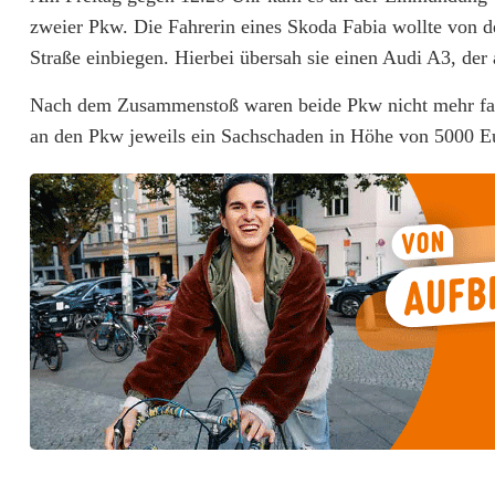
t
zweier Pkw. Die Fahrerin eines Skoda Fabia wollte von d
f
Straße einbiegen. Hierbei übersah sie einen Audi A3, der 
a
Nach dem Zusammenstoß waren beide Pkw nicht mehr fah
h
an den Pkw jeweils ein Sachschaden in Höhe von 5000 Eu
r
e
r
i
n
b
e
i