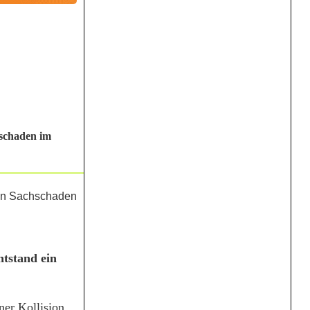
hschaden im
ntstand ein
er Kollision