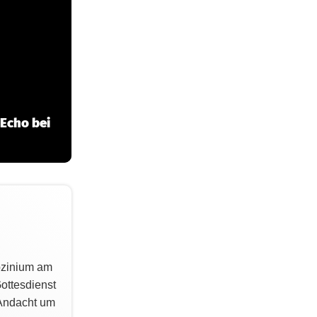
Echo bei
rozinium am
ottesdienst
 Andacht um