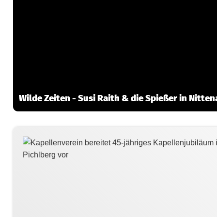
Wilde Zeiten - Susi Raith & die Spießer in Nitte