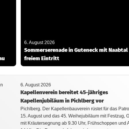
6. August 2026
Sommerserenade in Guteneck mit Naabtal 
nau
freiem Eintritt
6. August 2026
Kapellenverein bereitet 45-jähriges
Kapellenjubiläum in Pichlberg vor
Pichlberg. Der Kapellenbauverein rüstet für das Pat
15. August und das 45. Weihejubiläum mit Festzug, G
mit Kräutersegnung ab 9.30 Uhr, Frühschoppen und