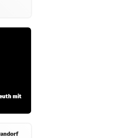
euth mit
wandorf