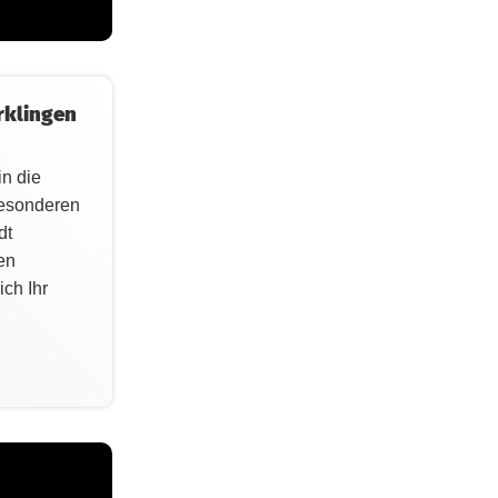
rklingen
in die
 besonderen
dt
en
ich Ihr