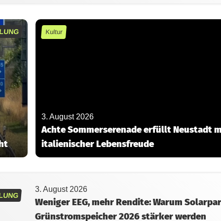
LUNG
Kultur
3. August 2026
Achte Sommerserenade erfüllt Neustadt m
ht
italienischer Lebensfreude
3. August 2026
LUNG
Weniger EEG, mehr Rendite: Warum Solarpar
Grünstromspeicher 2026 stärker werden