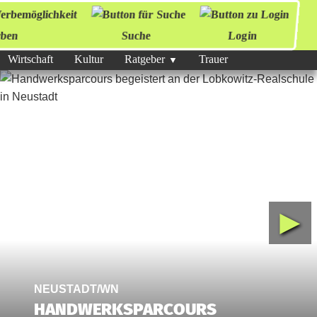
ben
Suche
Login
Wirtschaft
Kultur
Ratgeber
Trauer
►
NEUSTADT/WN
HANDWERKSPARCOURS