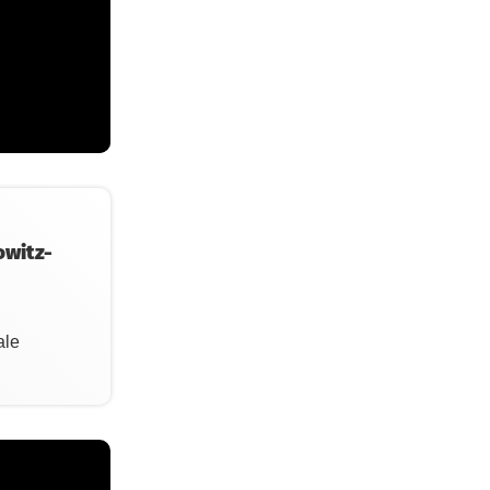
owitz-
ale