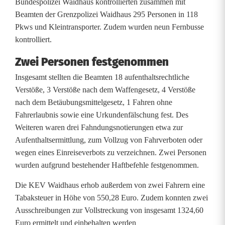
Bundespolizei Waidhaus kontrollierten zusammen mit
o
Beamten der Grenzpolizei Waidhaus 295 Personen in 118
Pkws und Kleintransporter. Zudem wurden neun Fernbusse
n
kontrolliert.
t
Zwei Personen festgenommen
r
Insgesamt stellten die Beamten 18 aufenthaltsrechtliche
o
Verstöße, 3 Verstöße nach dem Waffengesetz, 4 Verstöße
nach dem Betäubungsmittelgesetz, 1 Fahren ohne
l
Fahrerlaubnis sowie eine Urkundenfälschung fest. Des
Weiteren waren drei Fahndungsnotierungen etwa zur
l
Aufenthaltsermittlung, zum Vollzug von Fahrverboten oder
e
wegen eines Einreiseverbots zu verzeichnen. Zwei Personen
wurden aufgrund bestehender Haftbefehle festgenommen.
d
e
Die KEV Waidhaus erhob außerdem von zwei Fahrern eine
Tabaksteuer in Höhe von 550,28 Euro. Zudem konnten zwei
r
Ausschreibungen zur Vollstreckung von insgesamt 1324,60
Euro ermittelt und einbehalten werden