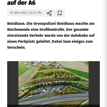
auf der A6
10. Mai 2022, 14:21 Uhr
Waidhaus. Die Grenzpolizei Waidhaus machte am
Wochenende eine Großkontrolle. Der gesamte
einreisende Verkehr wurde von der Autobahn auf
einen Parkplatz geleitet. Dabei kam einiges zum
Vorschein.
7
5
B
e
a