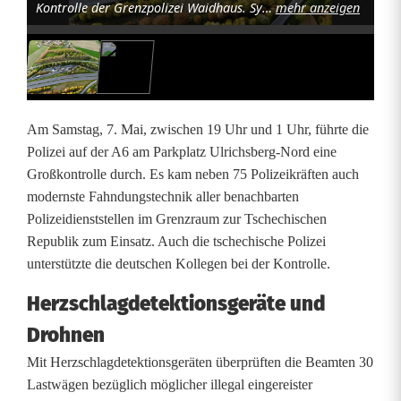
Kontrolle der Grenzpolizei Waidhaus. Symbolfoto: Grenzpolizei Waidhaus
mehr anzeigen
m
t
e
u
Am Samstag, 7. Mai, zwischen 19 Uhr und 1 Uhr, führte die
n
Polizei auf der A6 am Parkplatz Ulrichsberg-Nord eine
Großkontrolle durch. Es kam neben 75 Polizeikräften auch
d
modernste Fahndungstechnik aller benachbarten
v
Polizeidienststellen im Grenzraum zur Tschechischen
Republik zum Einsatz. Auch die tschechische Polizei
i
unterstützte die deutschen Kollegen bei der Kontrolle.
e
Herzschlagdetektionsgeräte und
l
Drohnen
H
Mit Herzschlagdetektionsgeräten überprüften die Beamten 30
i
Lastwägen bezüglich möglicher illegal eingereister