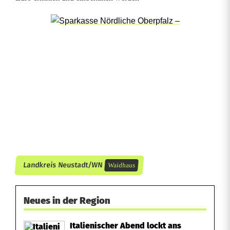
G
r
e
n
z
p
o
l
i
Landkreis Neustadt/WN
Waidhaus
z
e
Neues in der Region
i
Italienischer Abend lockt ans