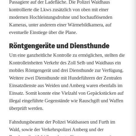
Passagiere auf der Ladefläche. Die Polizei Waidhaus
g
kontrollierte die Lkws zusätzlich von oben mit einer
h
modernen Hochleistungsdrohne und hochauflösenden
Kameras, unter anderem einer Wärmebildkamera, auf
t
eventuelle Einstiege über die Plane.
e
Röntgengeräte und Diensthunde
c
Um eine ganzheitliche Kontrolle zu ermöglichen, stellten die
Kontrolleinheiten Verkehr des Zoll Selb und Waidhaus ein
h
mobiles Röntgengerät und drei Diensthunde zur Verfügung.
:
Weitere zwei Diensthunde mit Hundeführern der Zentralen
Einsatzdienste aus Weiden und Amberg waren ebenfalls im
G
Einsatz. Somit konnte eine Vielzahl von Gepäckstücken auf
r
illegal eingeführte Gegenstände wie Rauschgift und Waffen
überprüft werden.
o
ß
Fahndungsbeamte der Polizei Waldsassen und Furth im
Wald, sowie der Verkehrspolizei Amberg und der
k