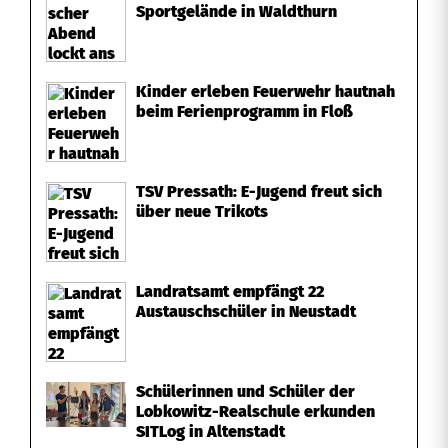
a
Sportgelände in Waldthurn
u
f
Kinder erleben Feuerwehr hautnah
beim Ferienprogramm in Floß
d
e
TSV Pressath: E-Jugend freut sich
r
über neue Trikots
A
6
Landratsamt empfängt 22
Austauschschüler in Neustadt
Schülerinnen und Schüler der
Lobkowitz-Realschule erkunden
SITLog in Altenstadt