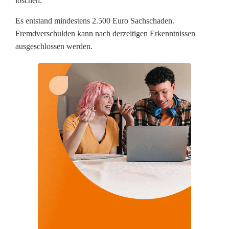
e
löschen.
r
Es entstand mindestens 2.500 Euro Sachschaden.
Fremdverschulden kann nach derzeitigen Erkenntnissen
A
ausgeschlossen werden.
u
d
i
b
r
e
n
n
t