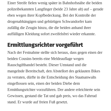
Einer Streife fielen wenig später in Bahnhofsnähe die beiden
ü
polizeibekannten Langfinger (beide 23 Jahre alt) auf – gerade
eben wegen ihrer Kopfbedeckung. Bei der Kontrolle der
t
drogenabhängigen und gebürtigen Schwandorfer kam
e
zufällig die Zeugin hinzu, die die beiden anhand ihrer
auffälligen Kleidung sofort zweifelsfrei wieder erkannte.
v
Ermittlungsrichter vorgeführt
e
Nach der Festnahme stellte sich heraus, dass gegen einen der
r
beiden Cousins bereits eine Meldeauflage wegen
r
Rauschgifthandel besteht. Dieser Umstand und die
mangelnde Bereitschaft, den Abstellort des geklauten Bikes
i
zu verraten, dürfte in die Entscheidung des Staatsanwalts
e
eingeflossen sein, einen der beiden Diebe dem
Ermittlungsrichter vorzuführen. Der andere erleichterte sein
t
Gewissen, gestand die Tat und gab preis, wo das Fahrrad
e
stand. Er wurde auf freien Fuß gesetzt.