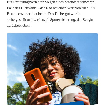
n
Ein Ermittlungsverfahren wegen eines besonders schweren
Falls des Diebstahls – das Rad hat einen Wert von rund 900
d
Euro – erwartet aber beide. Das Diebesgut wurde
i
sichergestellt und wird, nach Spurensicherung, der Zeugin
zurückgegeben.
e
E
-
B
i
k
e
-
D