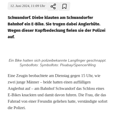
12. Juni 2024, 11:09 Uhr
Schwandorf. Diebe klauten am Schwandorfer
Bahnhof ein E-Bike. Sie trugen dabei Anglerhüte.
Wegen dieser Kopfbedeckung fielen sie der Polizei
auf.
A
Ein Bike hatten sich polizeibekannte Langfinger geschnappt.
n
Symbolfoto: Symbolfoto: Pixabay/SpencerWing
g
Eine Zeugin beobachtete am Dienstag gegen 15 Uhr, wie
zwei junge Männer – beide hatten einen auffälligen
l
Anglerhut auf – am Bahnhof Schwandorf das Schloss eines
e
E-Bikes knackten und damit davon fuhren. Die Frau, die das
Fahrrad von einer Freundin geliehen hatte, verständigte sofort
r
die Polizei.
h