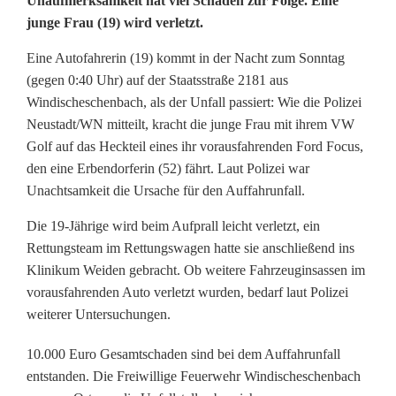
Unaufmerksamkeit hat viel Schaden zur Folge. Eine
u
junge Frau (19) wird verletzt.
t
Eine Autofahrerin (19) kommt in der Nacht zum Sonntag
o
(gegen 0:40 Uhr) auf der Staatsstraße 2181 aus
Windischeschenbach, als der Unfall passiert: Wie die Polizei
k
Neustadt/WN mitteilt, kracht die junge Frau mit ihrem VW
r
Golf auf das Heckteil eines ihr vorausfahrenden Ford Focus,
den eine Erbendorferin (52) fährt. Laut Polizei war
a
Unachtsamkeit die Ursache für den Auffahrunfall.
c
Die 19-Jährige wird beim Aufprall leicht verletzt, ein
h
Rettungsteam im Rettungswagen hatte sie anschließend ins
Klinikum Weiden gebracht. Ob weitere Fahrzeuginsassen im
t
vorausfahrenden Auto verletzt wurden, bedarf laut Polizei
i
weiterer Untersuchungen.
n
10.000 Euro Gesamtschaden sind bei dem Auffahrunfall
entstanden. Die Freiwillige Feuerwehr Windischeschenbach
s