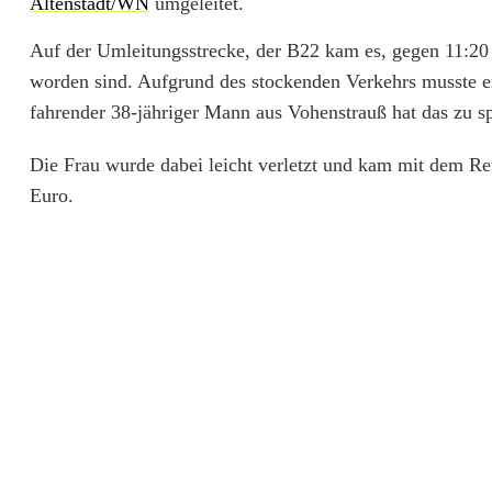
Altenstadt/WN
umgeleitet.
f
Auf der Umleitungsstrecke, der B22 kam es, gegen 11:20 
a
worden sind. Aufgrund des stockenden Verkehrs musste ei
h
fahrender 38-jähriger Mann aus Vohenstrauß hat das zu s
r
Die Frau wurde dabei leicht verletzt und kam mit dem R
u
Euro.
n
f
a
l
l
a
u