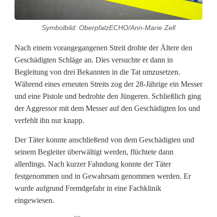
u
Symbolbild: OberpfalzECHO/Ann-Marie Zell
n
g
Nach einem vorangegangenen Streit drohte der Ältere den
Geschädigten Schläge an. Dies versuchte er dann in
u
Begleitung von drei Bekannten in die Tat umzusetzen.
Während eines erneuten Streits zog der 28-Jährige ein Messer
n
und eine Pistole und bedrohte den Jüngeren. Schließlich ging
d
der Aggressor mit dem Messer auf den Geschädigten los und
verfehlt ihn nur knapp.
v
e
Der Täter konnte anschließend von dem Geschädigten und
seinem Begleiter überwältigt werden, flüchtete dann
r
allerdings. Nach kurzer Fahndung konnte der Täter
festgenommen und in Gewahrsam genommen werden. Er
s
wurde aufgrund Fremdgefahr in eine Fachklinik
u
eingewiesen.
c