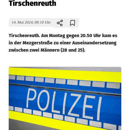
Tirschenreuth
14. Mai 2024, 08:10 Uhr
Tirschenreuth. Am Montag gegen 20.50 Uhr kam es
in der Mezgerstraße zu einer Auseinandersetzung
zwischen zwei Männern (28 und 25).
B
e
d
r
o
h