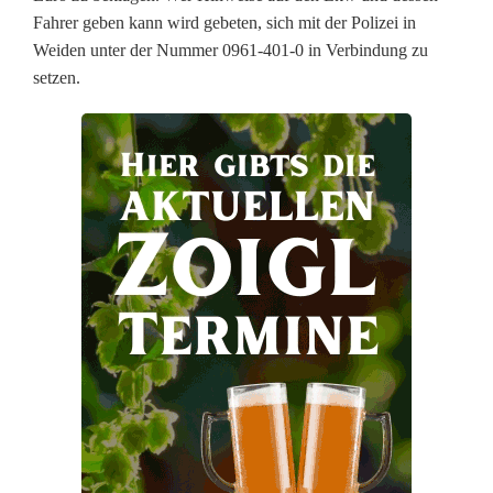
-
Fahrer geben kann wird gebeten, sich mit der Polizei in
Weiden unter der Nummer 0961-401-0 in Verbindung zu
A
setzen.
n
h
ä
n
g
e
r
b
e
s