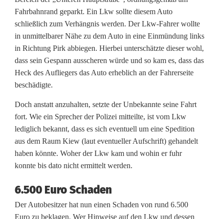
A
Fahrbahnrand geparkt. Ein Lkw sollte diesem Auto
b
schließlich zum Verhängnis werden. Der Lkw-Fahrer wollte
in unmittelbarer Nähe zu dem Auto in eine Einmündung links
b
in Richtung Pirk abbiegen. Hierbei unterschätzte dieser wohl,
dass sein Gespann ausscheren würde und so kam es, dass das
i
Heck des Aufliegers das Auto erheblich an der Fahrerseite
e
beschädigte.
g
Doch anstatt anzuhalten, setzte der Unbekannte seine Fahrt
e
fort. Wie ein Sprecher der Polizei mitteilte, ist vom Lkw
lediglich bekannt, dass es sich eventuell um eine Spedition
n
aus dem Raum Kiew (laut eventueller Aufschrift) gehandelt
haben könnte. Woher der Lkw kam und wohin er fuhr
:
konnte bis dato nicht ermittelt werden.
L
6.500 Euro Schaden
k
Der Autobesitzer hat nun einen Schaden von rund 6.500
w
Euro zu beklagen. Wer Hinweise auf den Lkw und dessen