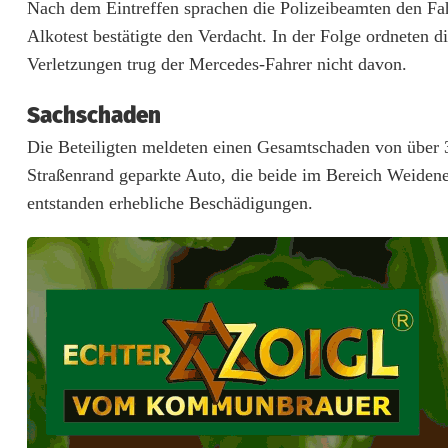
Nach dem Eintreffen sprachen die Polizeibeamten den Fahre
e
Alkotest bestätigte den Verdacht. In der Folge ordneten
r
Verletzungen trug der Mercedes-Fahrer nicht davon.
f
Sachschaden
l
Die Beteiligten meldeten einen Gesamtschaden von über 3
Straßenrand geparkte Auto, die beide im Bereich Weiden
i
entstanden erhebliche Beschädigungen.
e
h
t
n
a
c
h