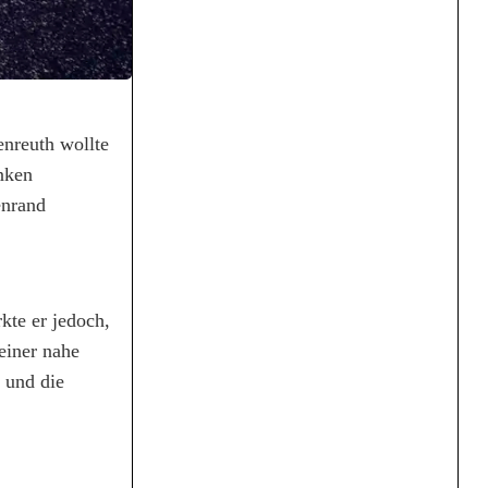
nreuth wollte
inken
enrand
kte er jedoch,
einer nahe
 und die