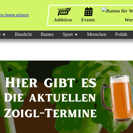
Jobbörse
Events
Wer
e
Blaulicht
Buntes
Sport
Menschen
Politik