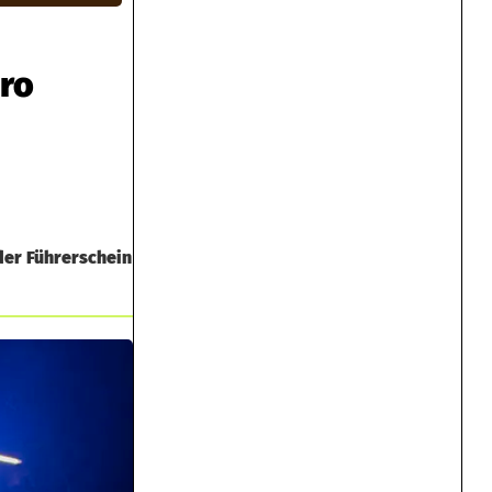
uro
 der Führerschein