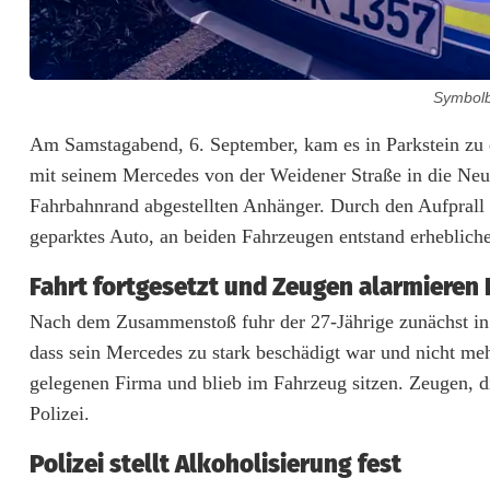
Symbolb
B
Am Samstagabend, 6. September, kam es in Parkstein zu 
mit seinem Mercedes von der Weidener Straße in die Neust
e
Fahrbahnrand abgestellten Anhänger. Durch den Aufprall
t
geparktes Auto, an beiden Fahrzeugen entstand erheblich
r
Fahrt fortgesetzt und Zeugen alarmieren 
u
Nach dem Zusammenstoß fuhr der 27-Jährige zunächst in 
n
dass sein Mercedes zu stark beschädigt war und nicht meh
gelegenen Firma und blieb im Fahrzeug sitzen. Zeugen, di
k
Polizei.
e
Polizei stellt Alkoholisierung fest
n