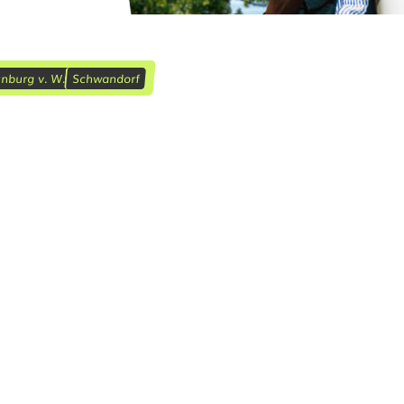
nburg v. W.
Schwandorf