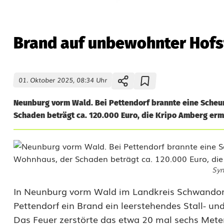
Brand auf unbewohnter Hofs
01. Oktober 2025, 08:34 Uhr
Neunburg vorm Wald. Bei Pettendorf brannte eine Scheu
Schaden beträgt ca. 120.000 Euro, die Kripo Amberg ermi
Sym
B
In Neunburg vorm Wald im Landkreis Schwandorf
Pettendorf ein Brand ein leerstehendes Stall- u
r
Das Feuer zerstörte das etwa 20 mal sechs Mete