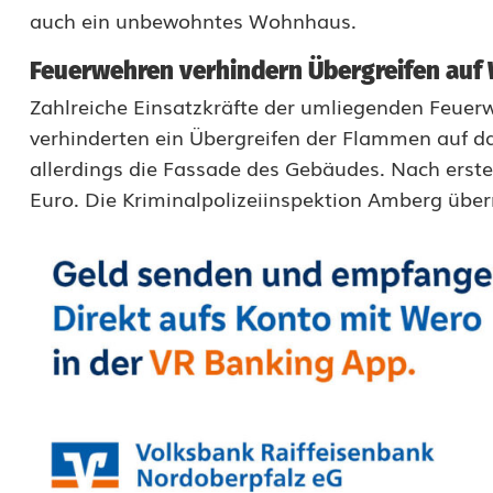
a
auch ein unbewohntes Wohnhaus.
n
Feuerwehren verhindern Übergreifen au
d
Zahlreiche Einsatzkräfte der umliegenden Feuer
a
verhinderten ein Übergreifen der Flammen auf 
allerdings die Fassade des Gebäudes. Nach erst
u
Euro. Die Kriminalpolizeiinspektion Amberg übe
f
u
n
b
e
w
o