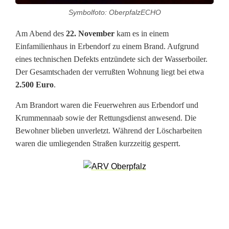
Symbolfoto: OberpfalzECHO
E
Am Abend des
22. November
kam es in einem
r
Einfamilienhaus in Erbendorf zu einem Brand. Aufgrund
b
eines technischen Defekts entzündete sich der Wasserboiler.
Der Gesamtschaden der verrußten Wohnung liegt bei etwa
e
2.500 Euro
.
n
Am Brandort waren die Feuerwehren aus Erbendorf und
d
Krummennaab sowie der Rettungsdienst anwesend. Die
Bewohner blieben unverletzt. Während der Löscharbeiten
o
waren die umliegenden Straßen kurzzeitig gesperrt.
r
f
e
r