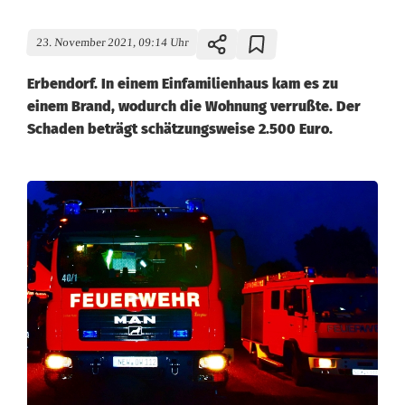
23. November 2021, 09:14 Uhr
Erbendorf. In einem Einfamilienhaus kam es zu
einem Brand, wodurch die Wohnung verrußte. Der
Schaden beträgt schätzungsweise 2.500 Euro.
B
r
a
n
d
i
n