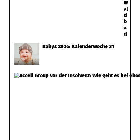
W
al
d
b
a
d
Babys 2026: Kalenderwoche 31