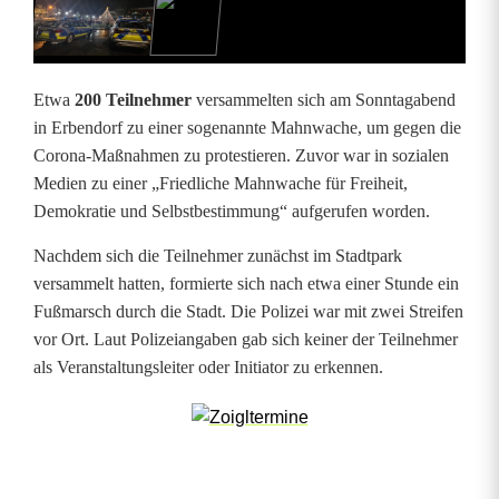
r
a
Etwa
200 Teilnehmer
versammelten sich am Sonntagabend
t
in Erbendorf zu einer sogenannte Mahnwache, um gegen die
Corona-Maßnahmen zu protestieren. Zuvor war in sozialen
i
Medien zu einer „Friedliche Mahnwache für Freiheit,
o
Demokratie und Selbstbestimmung“ aufgerufen worden.
n
Nachdem sich die Teilnehmer zunächst im Stadtpark
versammelt hatten, formierte sich nach etwa einer Stunde ein
g
Fußmarsch durch die Stadt. Die Polizei war mit zwei Streifen
e
vor Ort. Laut Polizeiangaben gab sich keiner der Teilnehmer
als Veranstaltungsleiter oder Initiator zu erkennen.
g
e
n