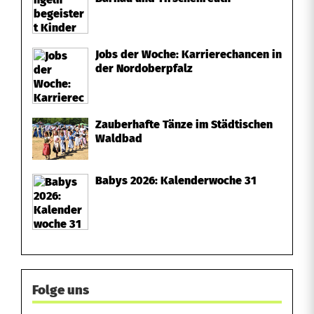
ß
n
Jobs der Woche: Karrierechancen in
a
der Nordoberpfalz
h
m
Zauberhafte Tänze im Städtischen
Waldbad
e
n
Babys 2026: Kalenderwoche 31
Folge uns