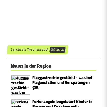
d
i
e
C
o
r
Landkreis Tirschenreuth
Erbendorf
o
n
Neues in der Region
a
Fluggastrechte gestärkt - was bei
-
Flugausfällen und Verspätungen
gilt
M
a
Ferienangeln begeistert Kinder in
Bärnau und Tirschenreuth