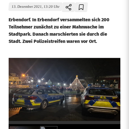
13. Dezember 2021, 13:20 Uhr
Erbendorf. In Erbendorf versammelten sich 200
Teilnehmer zunächst zu einer Mahnwache im
Stadtpark. Danach marschierten sie durch die
Stadt. Zwei Polizeistreifen waren vor Ort.
D
e
m
o
n
s
t