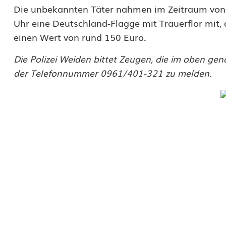
Die unbekannten Täter nahmen im Zeitraum von S
u
Uhr eine Deutschland-Flagge mit Trauerflor mit,
t
einen Wert von rund 150 Euro.
s
Die Polizei Weiden bittet Zeugen, die im oben ge
c
der Telefonnummer 0961/401-321 zu melden.
h
l
a
n
d
-
F
l