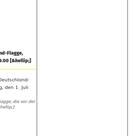
nd-Flagge,
.00 [&hellip;]
gge, die vor der
ellip;]