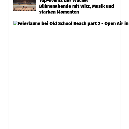
Top-Events der Woche:
Bühnenabende mit Witz, Musik und
O
starken Momenten
b
e
r
b
i
b
r
a
c
h