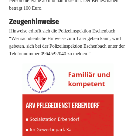
Person die Plane ab und nahm sie mit. Der Beuteschaden
i
beträgt 100 Euro.
e
Zeugenhinweise
h
Hinweise erhofft sich die Polizeiinspektion Eschenbach.
“Wer sachdienliche Hinweise zum Täter geben kann, wird
l
gebeten, sich bei der Polizeiinspektion Eschenbach unter der
t
Telefonnummer 09645/92040 zu melden.”
A
b
d
e
c
k
p