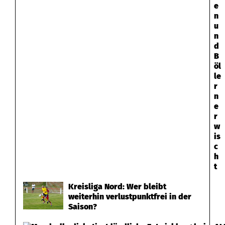
e
n
u
n
d
B
öl
le
r
n
e
r
w
is
c
h
t
Kreisliga Nord: Wer bleibt
weiterhin verlustpunktfrei in der
Saison?