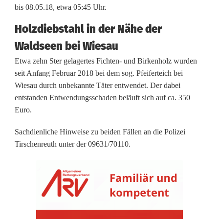
ä
bis 08.05.18, etwa 05:45 Uhr.
h
Holzdiebstahl in der Nähe der
l
Waldseen bei Wiesau
e
Etwa zehn Ster gelagertes Fichten- und Birkenholz wurden
seit Anfang Februar 2018 bei dem sog. Pfeiferteich bei
b
Wiesau durch unbekannte Täter entwendet. Der dabei
e
entstanden Entwendungsschaden beläuft sich auf ca. 350
Euro.
s
c
Sachdienliche Hinweise zu beiden Fällen an die Polizei
Tirschenreuth unter der 09631/70110.
h
ä
f
t