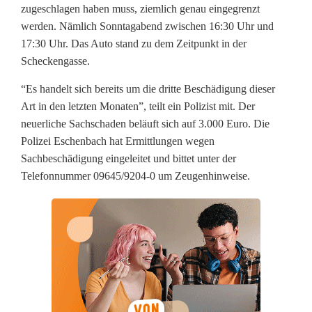
e
zugeschlagen haben muss, ziemlich genau eingegrenzt
werden. Nämlich Sonntagabend zwischen 16:30 Uhr und
r
17:30 Uhr. Das Auto stand zu dem Zeitpunkt in der
Scheckengasse.
F
a
“Es handelt sich bereits um die dritte Beschädigung dieser
Art in den letzten Monaten”, teilt ein Polizist mit. Der
l
neuerliche Sachschaden beläuft sich auf 3.000 Euro. Die
l
Polizei Eschenbach hat Ermittlungen wegen
Sachbeschädigung eingeleitet und bittet unter der
:
Telefonnummer 09645/9204-0 um Zeugenhinweise.
Z
e
r
s
t