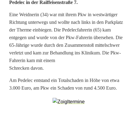
-
Pedelec in der Raiffeisenstraße 7.
B
Eine Weidnerin (34) war mit ihrem Pkw in westwärtiger
i
Richtung unterwegs und wollte nach links in den Parkplatz
der Therme einbiegen. Die Pedelecfahrerin (65) kam
k
entgegen und wurde von der Pkw-Fahrerin übersehen. Die
e
65-Jährige wurde durch den Zusammenstoß mittelschwer
verletzt und kam zur Behandlung ins Klinikum. Die Pkw-
-
Fahrerin kam mit einem
Schrecken davon.
F
a
Am Pedelec entstand ein Totalschaden in Höhe von etwa
3.000 Euro, am Pkw ein Schaden von rund 4.500 Euro.
h
r
e
r