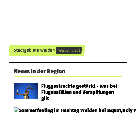
i
n
n
a
c
Stadtgebiete Weiden
Weiden Stadt
h
C
Neues in der Region
r
Fluggastrechte gestärkt - was bei
Flugausfällen und Verspätungen
a
gilt
s
h
m