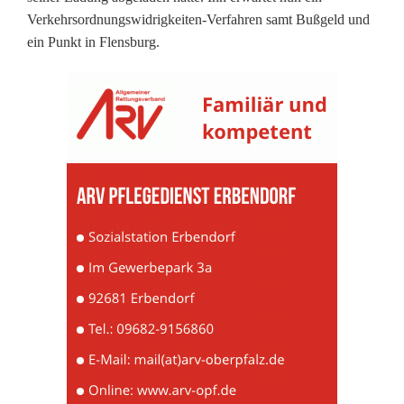
v
Verkehrsordnungswidrigkeiten-Verfahren samt Bußgeld und
ein Punkt in Flensburg.
i
e
l
L
a
d
u
n
g
a
u