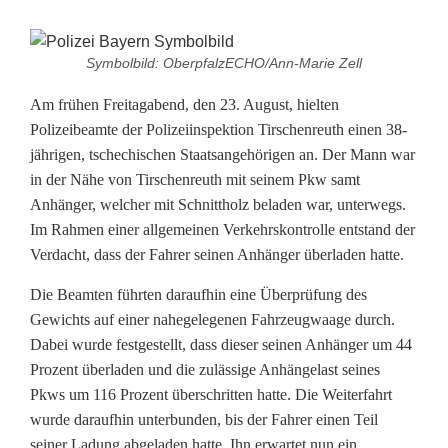
E
Symbolbild: OberpfalzECHO/Ann-Marie Zell
r
Am frühen Freitagabend, den 23. August, hielten
h
Polizeibeamte der Polizeiinspektion Tirschenreuth einen 38-
jährigen, tschechischen Staatsangehörigen an. Der Mann war
e
in der Nähe von Tirschenreuth mit seinem Pkw samt
b
Anhänger, welcher mit Schnittholz beladen war, unterwegs.
Im Rahmen einer allgemeinen Verkehrskontrolle entstand der
l
Verdacht, dass der Fahrer seinen Anhänger überladen hatte.
i
Die Beamten führten daraufhin eine Überprüfung des
c
Gewichts auf einer nahegelegenen Fahrzeugwaage durch.
Dabei wurde festgestellt, dass dieser seinen Anhänger um 44
h
Prozent überladen und die zulässige Anhängelast seines
z
Pkws um 116 Prozent überschritten hatte. Die Weiterfahrt
wurde daraufhin unterbunden, bis der Fahrer einen Teil
u
seiner Ladung abgeladen hatte. Ihn erwartet nun ein