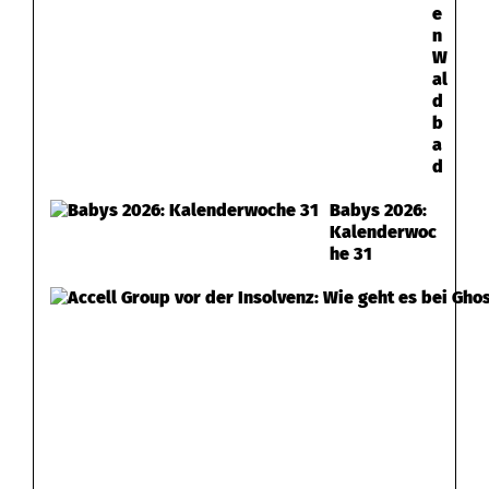
e
n
W
al
d
b
a
d
Babys 2026:
Kalenderwoc
he 31