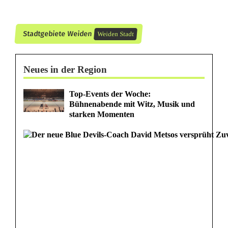
c
h
Stadtgebiete Weiden
Weiden Stadt
t
g
Neues in der Region
e
Top-Events der Woche:
Bühnenabende mit Witz, Musik und
g
starken Momenten
e
n
V
e
r
k