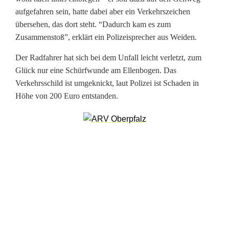
r
aufgefahren sein, hatte dabei aber ein Verkehrszeichen
a
übersehen, das dort steht. “Dadurch kam es zum
Zusammenstoß”, erklärt ein Polizeisprecher aus Weiden.
d
Der Radfahrer hat sich bei dem Unfall leicht verletzt, zum
f
Glück nur eine Schürfwunde am Ellenbogen. Das
a
Verkehrsschild ist umgeknickt, laut Polizei ist Schaden in
Höhe von 200 Euro entstanden.
h
r
e
r
k
r
a