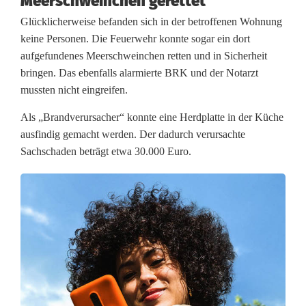
Meerschweinchen gerettet
a
Glücklicherweise befanden sich in der betroffenen Wohnung
keine Personen. Die Feuerwehr konnte sogar ein dort
m
aufgefundenes Meerschweinchen retten und in Sicherheit
i
bringen. Das ebenfalls alarmierte BRK und der Notarzt
mussten nicht eingreifen.
l
Als „Brandverursacher“ konnte eine Herdplatte in der Küche
i
ausfindig gemacht werden. Der dadurch verursachte
e
Sachschaden beträgt etwa 30.000 Euro.
n
h
a
u
s