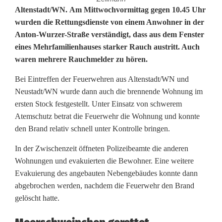
F
Altenstadt/WN. Am Mittwochvormittag gegen 10.45 Uhr
wurden die Rettungsdienste von einem Anwohner in der
e
Anton-Wurzer-Straße verständigt, dass aus dem Fenster
eines Mehrfamilienhauses starker Rauch austritt. Auch
u
waren mehrere Rauchmelder zu hören.
e
Bei Eintreffen der Feuerwehren aus Altenstadt/WN und
r
Neustadt/WN wurde dann auch die brennende Wohnung im
i
ersten Stock festgestellt. Unter Einsatz von schwerem
Atemschutz betrat die Feuerwehr die Wohnung und konnte
n
den Brand relativ schnell unter Kontrolle bringen.
M
In der Zwischenzeit öffneten Polizeibeamte die anderen
e
Wohnungen und evakuierten die Bewohner. Eine weitere
Evakuierung des angebauten Nebengebäudes konnte dann
h
abgebrochen werden, nachdem die Feuerwehr den Brand
r
gelöscht hatte.
f