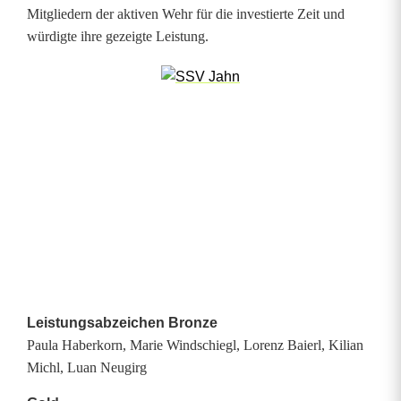
i
Mitgliedern der aktiven Wehr für die investierte Zeit und
t
würdigte ihre gezeigte Leistung.
z
w
e
i
G
r
u
p
Leistungsabzeichen Bronze
p
Paula Haberkorn, Marie Windschiegl, Lorenz Baierl, Kilian
Michl, Luan Neugirg
e