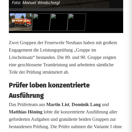
Foto: Manuel Windschiegl
w
e
h
r
Zwei Gruppen der Feuerwehr Neuhaus haben mit großem
N
Engagement die Leistungsprüfung „Gruppe im
Löscheinsatz“ bestanden. Die 89. und 90. Gruppe zeigten
e
eine geschlossene Teamleistung und arbeiteten sämtliche
u
Teile der Prüfung strukturiert ab.
h
Prüfer loben konzentrierte
a
Ausführung
u
Das Prüferteam aus
Martin List
,
Dominik Lang
und
Matthias Höning
lobte die konzentrierte Ausführung aller
s
geforderten Aufgaben und gratulierte beiden Gruppen zur
b
bestandenen Prüfung. Die Prüfer nahmen die Variante I ohne