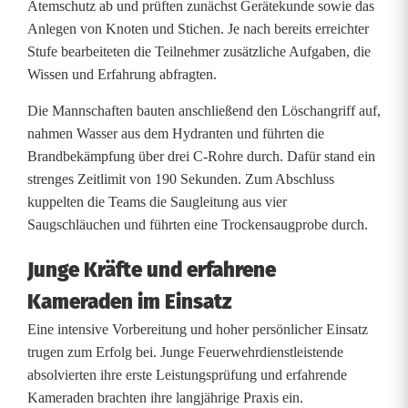
Atemschutz ab und prüften zunächst Gerätekunde sowie das
e
Anlegen von Knoten und Stichen. Je nach bereits erreichter
s
Stufe bearbeiteten die Teilnehmer zusätzliche Aufgaben, die
Wissen und Erfahrung abfragten.
t
Die Mannschaften bauten anschließend den Löschangriff auf,
e
nahmen Wasser aus dem Hydranten und führten die
h
Brandbekämpfung über drei C-Rohre durch. Dafür stand ein
strenges Zeitlimit von 190 Sekunden. Zum Abschluss
t
kuppelten die Teams die Saugleitung aus vier
L
Saugschläuchen und führten eine Trockensaugprobe durch.
e
Junge Kräfte und erfahrene
i
Kameraden im Einsatz
s
Eine intensive Vorbereitung und hoher persönlicher Einsatz
trugen zum Erfolg bei. Junge Feuerwehrdienstleistende
t
absolvierten ihre erste Leistungsprüfung und erfahrende
u
Kameraden brachten ihre langjährige Praxis ein.