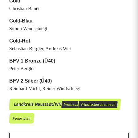
Gold
n
Christian Bauer
Gold-Blau
Simon Windschiegl
Gold-Rot
Sebastian Bergler, Andreas Witt
BFV 1 Bronze (Ü40)
Peter Bergler
BFV 2 Silber (Ü40)
Reinhard Michl, Reiner Windschiegl
Landkreis Neustadt/WN
Neuhaus
Windischeschenbach
Feuerwehr