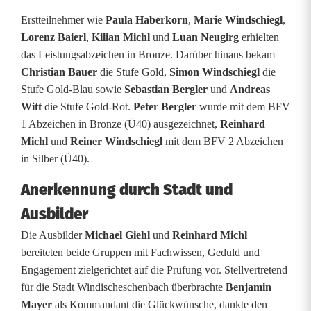
n
Erstteilnehmer wie
Paula Haberkorn
,
Marie Windschiegl
,
Lorenz Baierl
,
Kilian Michl
und
Luan Neugirg
erhielten
g
das Leistungsabzeichen in Bronze. Darüber hinaus bekam
s
Christian Bauer
die Stufe Gold,
Simon Windschiegl
die
Stufe Gold-Blau sowie
Sebastian Bergler
und
Andreas
p
Witt
die Stufe Gold-Rot.
Peter Bergler
wurde mit dem BFV
r
1 Abzeichen in Bronze (Ü40) ausgezeichnet,
Reinhard
Michl
und
Reiner Windschiegl
mit dem BFV 2 Abzeichen
ü
in Silber (Ü40).
f
Anerkennung durch Stadt und
u
Ausbilder
n
Die Ausbilder
Michael Giehl
und
Reinhard Michl
bereiteten beide Gruppen mit Fachwissen, Geduld und
g
Engagement zielgerichtet auf die Prüfung vor. Stellvertretend
m
für die Stadt Windischeschenbach überbrachte
Benjamin
Mayer
als Kommandant die Glückwünsche, dankte den