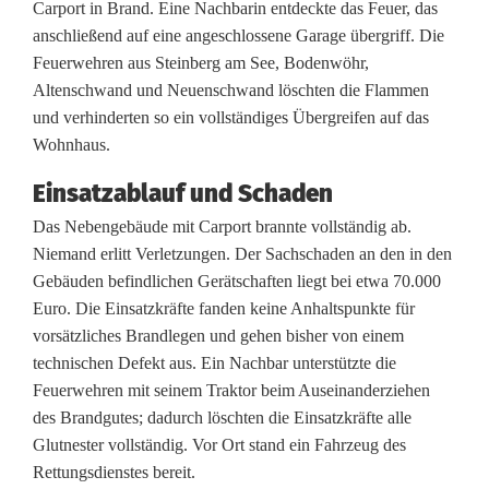
a
Carport in Brand. Eine Nachbarin entdeckte das Feuer, das
anschließend auf eine angeschlossene Garage übergriff. Die
r
Feuerwehren aus Steinberg am See, Bodenwöhr,
a
Altenschwand und Neuenschwand löschten die Flammen
und verhinderten so ein vollständiges Übergreifen auf das
g
Wohnhaus.
e
Einsatzablauf und Schaden
n
Das Nebengebäude mit Carport brannte vollständig ab.
b
Niemand erlitt Verletzungen. Der Sachschaden an den in den
Gebäuden befindlichen Gerätschaften liegt bei etwa 70.000
r
Euro. Die Einsatzkräfte fanden keine Anhaltspunkte für
a
vorsätzliches Brandlegen und gehen bisher von einem
technischen Defekt aus. Ein Nachbar unterstützte die
n
Feuerwehren mit seinem Traktor beim Auseinanderziehen
d
des Brandgutes; dadurch löschten die Einsatzkräfte alle
Glutnester vollständig. Vor Ort stand ein Fahrzeug des
i
Rettungsdienstes bereit.