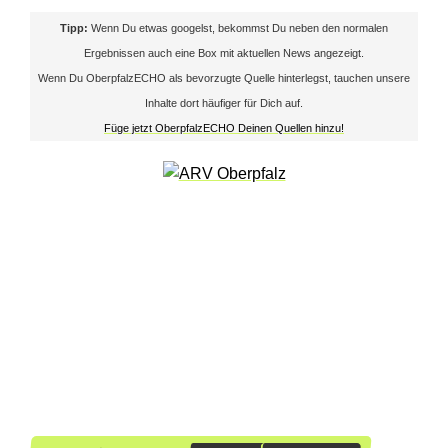
n
Tipp:
Wenn Du etwas googelst, bekommst Du neben den normalen
A
Ergebnissen auch eine Box mit aktuellen News angezeigt.
l
Wenn Du OberpfalzECHO als bevorzugte Quelle hinterlegst, tauchen unsere
Inhalte dort häufiger für Dich auf.
t
Füge jetzt OberpfalzECHO Deinen Quellen hinzu!
e
n
s
c
h
w
a
n