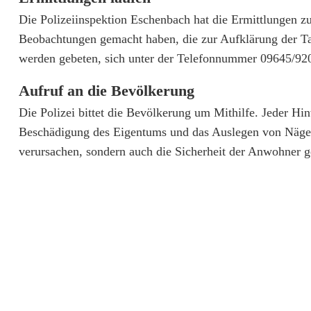
g
Die Polizeiinspektion Eschenbach hat die Ermittlungen 
e
Beobachtungen gemacht haben, die zur Aufklärung der Ta
werden gebeten, sich unter der Telefonnummer 09645/920
n
Aufruf an die Bevölkerung
t
Die Polizei bittet die Bevölkerung um Mithilfe. Jeder Hi
o
Beschädigung des Eigentums und das Auslegen von Nägeln 
r
verursachen, sondern auch die Sicherheit der Anwohner 
i
n
E
s
c
h