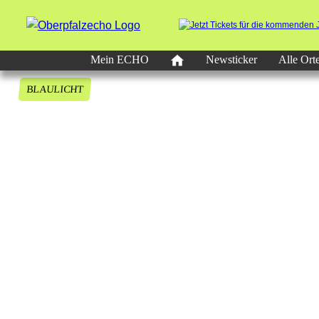
Mein ECHO
Newsticker
Alle Ort
BLAULICHT