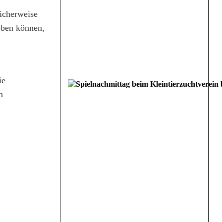
icherweise
eben können,
ie
n