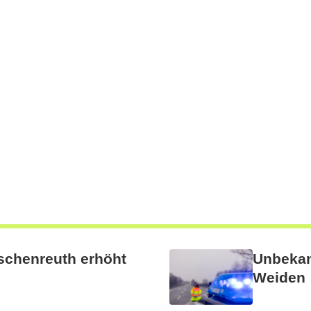
schenreuth erhöht
Unbekann
Weiden