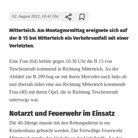
02. August 2022, 10:41 Uhr
Mitterteich. Am Montagvormittag ereignete sich auf
der B 15 bei Mitterteich ein Verkehrsunfall mit einer
Verletzten.
G
Eine Frau (64) befuhr gegen 10.30 Uhr die B 15 von
Tirschenreuth kommend in Richtung Mitterteich. An der
e
Abfahrt zur B 299 bog sie mit ihrem Mercedes nach links ab
und übersah dabei eine aus Richtung Mitterteich kommende
g
Frau (40) mit ihrem Opel, die in Richtung Tirschenreuth
e
unterwegs war.
n
Notarzt und Feuerwehr im Einsatz
v
Die 40-Jährige musste mit den Rettungsdienst in ein
Krankenhaus gebracht werden. Die Freiwillige Feuerwehr
e