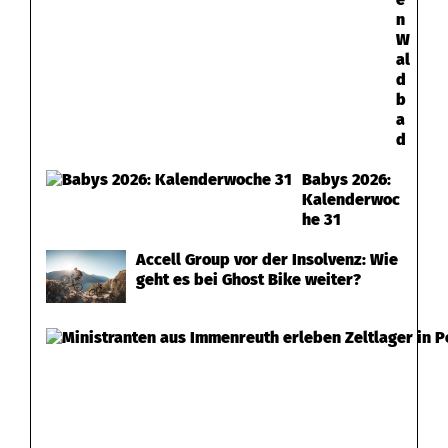
n
W
al
d
b
a
d
Babys 2026:
Kalenderwoc
he 31
Accell Group vor der Insolvenz: Wie
geht es bei Ghost Bike weiter?