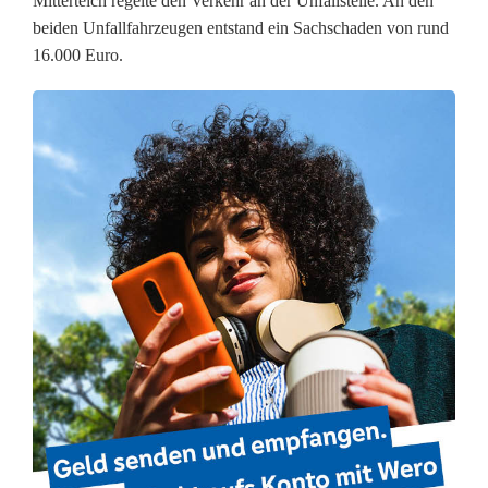
Mitterteich regelte den Verkehr an der Unfallstelle. An den
r
beiden Unfallfahrzeugen entstand ein Sachschaden von rund
16.000 Euro.
k
e
h
r
ü
b
e
r
s
e
h