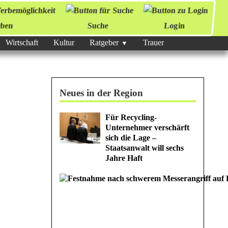
ben
Suche
Login
Wirtschaft
Kultur
Ratgeber
Trauer
Neues in der Region
Für Recycling-
Unternehmer verschärft
sich die Lage –
Staatsanwalt will sechs
Jahre Haft