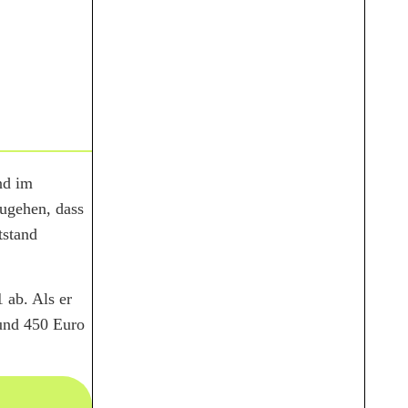
nd im
ugehen, dass
tstand
 ab. Als er
rund 450 Euro