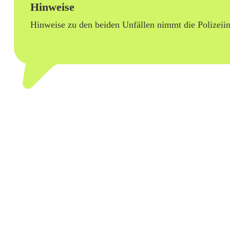
Hinweise
w
Hinweise zu den beiden Unfällen nimmt die Polizei
e
i
m
a
l
U
n
f
a
l
l