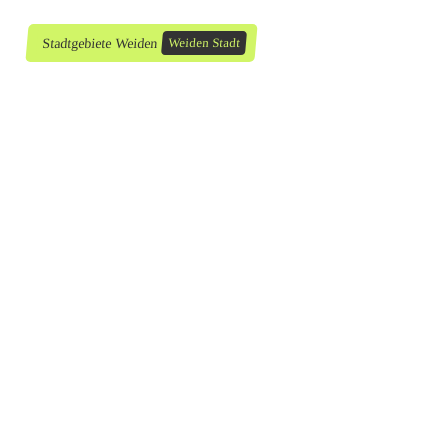
f
Stadtgebiete Weiden
Weiden Stadt
l
u
c
h
t
i
n
W
e
i