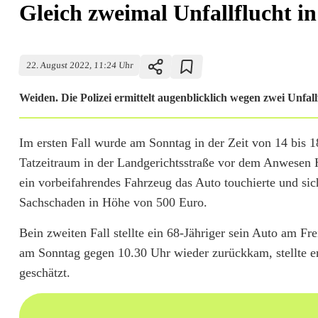
Gleich zweimal Unfallflucht i
22. August 2022, 11:24 Uhr
Weiden. Die Polizei ermittelt augenblicklich wegen zwei Unfall
G
Im ersten Fall wurde am Sonntag in der Zeit von 14 bis 1
Tatzeitraum in der Landgerichtsstraße vor dem Anwesen
l
ein vorbeifahrendes Fahrzeug das Auto touchierte und sich
e
Sachschaden in Höhe von 500 Euro.
i
Bein zweiten Fall stellte ein 68-Jähriger sein Auto am 
c
am Sonntag gegen 10.30 Uhr wieder zurückkam, stellte er
geschätzt.
h
z