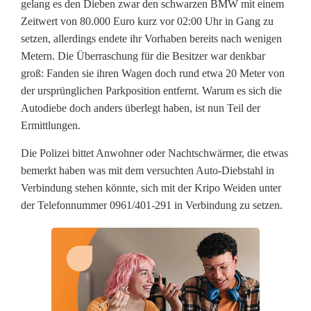
gelang es den Dieben zwar den schwarzen BMW mit einem
r
Zeitwert von 80.000 Euro kurz vor 02:00 Uhr in Gang zu
setzen, allerdings endete ihr Vorhaben bereits nach wenigen
r
Metern. Die Überraschung für die Besitzer war denkbar
groß: Fanden sie ihren Wagen doch rund etwa 20 Meter von
u
der ursprünglichen Parkposition entfernt. Warum es sich die
n
Autodiebe doch anders überlegt haben, ist nun Teil der
Ermittlungen.
g
u
Die Polizei bittet Anwohner oder Nachtschwärmer, die etwas
bemerkt haben was mit dem versuchten Auto-Diebstahl in
m
Verbindung stehen könnte, sich mit der Kripo Weiden unter
der Telefonnummer 0961/401-291 in Verbindung zu setzen.
A
u
t
o