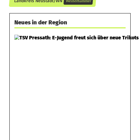
Landkreis Neustadt/WN
Weiherhammer
h
a
Neues in der Region
m
m
e
r