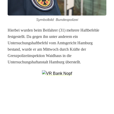
e
f
Symbolbild: Bundespolizei
e
Hierbei wurden beim Beifahrer (31) mehrere Haftbefehle
h
festgestellt. Da gegen ihn unter anderem ein
l
Untersuchungshaftbefehl vom Amtsgericht Hamburg
bestand, wurde er am Mittwoch durch Kräfte der
e
Grenzpolizeiinspektion Waidhaus in die
f
Untersuchungshaftanstalt Hamburg überstellt.
e
s
t
g
e