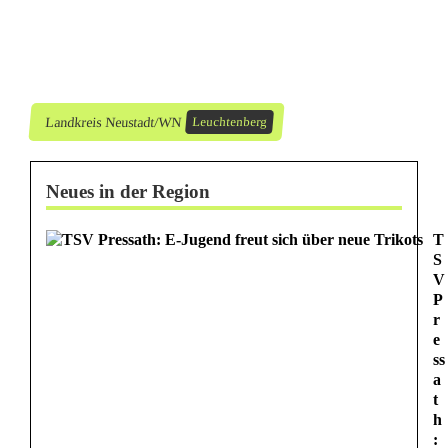
s
t
e
Landkreis Neustadt/WN
Leuchtenberg
l
l
Neues in der Region
t
T
u
S
n
V
P
d
r
e
n
ss
a
a
t
h
c
: