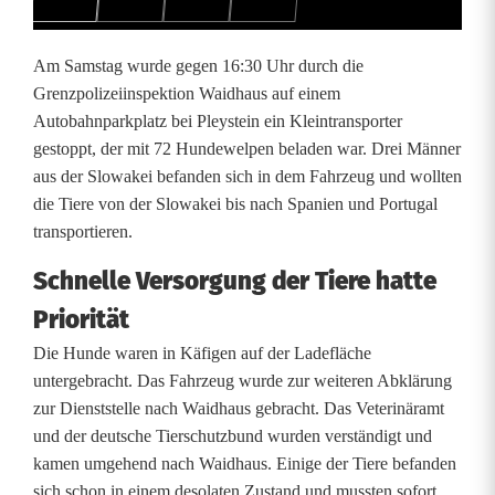
l
p
Am Samstag wurde gegen 16:30 Uhr durch die
e
Grenzpolizeiinspektion Waidhaus auf einem
Autobahnparkplatz bei Pleystein ein Kleintransporter
n
gestoppt, der mit 72 Hundewelpen beladen war. Drei Männer
a
aus der Slowakei befanden sich in dem Fahrzeug und wollten
die Tiere von der Slowakei bis nach Spanien und Portugal
u
transportieren.
s
Schnelle Versorgung der Tiere hatte
d
Priorität
e
Die Hunde waren in Käfigen auf der Ladefläche
n
untergebracht. Das Fahrzeug wurde zur weiteren Abklärung
zur Dienststelle nach Waidhaus gebracht. Das Veterinäramt
F
und der deutsche Tierschutzbund wurden verständigt und
ä
kamen umgehend nach Waidhaus. Einige der Tiere befanden
sich schon in einem desolaten Zustand und mussten sofort