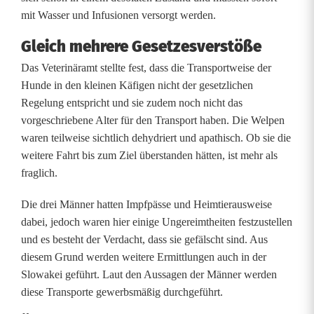
n
mit Wasser und Infusionen versorgt werden.
g
Gleich mehrere Gesetzesverstöße
e
Das Veterinäramt stellte fest, dass die Transportweise der
Hunde in den kleinen Käfigen nicht der gesetzlichen
n
Regelung entspricht und sie zudem noch nicht das
v
vorgeschriebene Alter für den Transport haben. Die Welpen
waren teilweise sichtlich dehydriert und apathisch. Ob sie die
o
weitere Fahrt bis zum Ziel überstanden hätten, ist mehr als
n
fraglich.
T
Die drei Männer hatten Impfpässe und Heimtierausweise
i
dabei, jedoch waren hier einige Ungereimtheiten festzustellen
und es besteht der Verdacht, dass sie gefälscht sind. Aus
e
diesem Grund werden weitere Ermittlungen auch in der
r
Slowakei geführt. Laut den Aussagen der Männer werden
diese Transporte gewerbsmäßig durchgeführt.
h