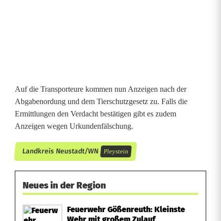
i
t
Auf die Transporteure kommen nun Anzeigen nach der
Abgabenordung und dem Tierschutzgesetz zu. Falls die
Ermittlungen den Verdacht bestätigen gibt es zudem
Anzeigen wegen Urkundenfälschung.
Landkreis Neustadt/WN
Pleystein
Neues in der Region
Feuerwehr Gößenreuth: Kleinste
Wehr mit großem Zulauf