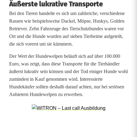
Äußerste lukrative Transporte
ä
Bei den Tieren handelte es sich um zahlreiche, verschiedene
n
Rassen wie beispielsweise Dackel, Möpse, Huskys, Golden
d
Retriever. Zehn Fahrzeuge des Tierschutzbundes waren vor
Ort und die Hunde wurden auf sieben Tierheime aufgeteilt,
l
die sich vorerst um sie kümmern.
e
Der Wert der Hundewelpen beläuft sich auf über 100.000
r
Euro, was zeigt, dass diese Transporte für die Tierhändler
äußerst lukrativ sein können und der Tod einiger Hunde wohl
n
zumindest in Kauf genommen wird. Interessierte
b
Hundekäufer sollten deshalb darauf achten, nur bei seriösen
Anbietern Hundewelpen zu erwerben.
e
f
r
e