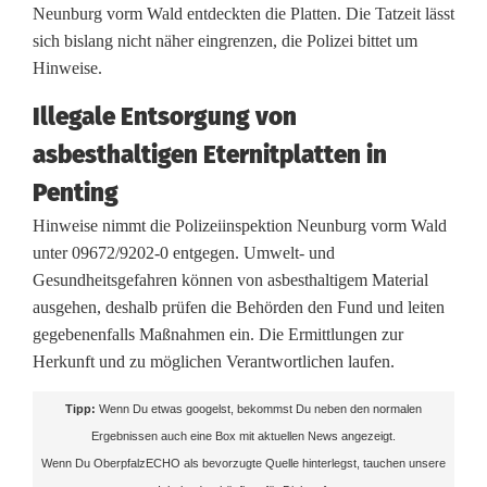
Neunburg vorm Wald entdeckten die Platten. Die Tatzeit lässt
l
sich bislang nicht näher eingrenzen, die Polizei bittet um
e
Hinweise.
g
Illegale Entsorgung von
a
asbesthaltigen Eternitplatten in
l
Penting
e
Hinweise nimmt die Polizeiinspektion Neunburg vorm Wald
unter 09672/9202-0 entgegen. Umwelt- und
E
Gesundheitsgefahren können von asbesthaltigem Material
n
ausgehen, deshalb prüfen die Behörden den Fund und leiten
gegebenenfalls Maßnahmen ein. Die Ermittlungen zur
t
Herkunft und zu möglichen Verantwortlichen laufen.
s
Tipp:
Wenn Du etwas googelst, bekommst Du neben den normalen
o
Ergebnissen auch eine Box mit aktuellen News angezeigt.
Wenn Du OberpfalzECHO als bevorzugte Quelle hinterlegst, tauchen unsere
r