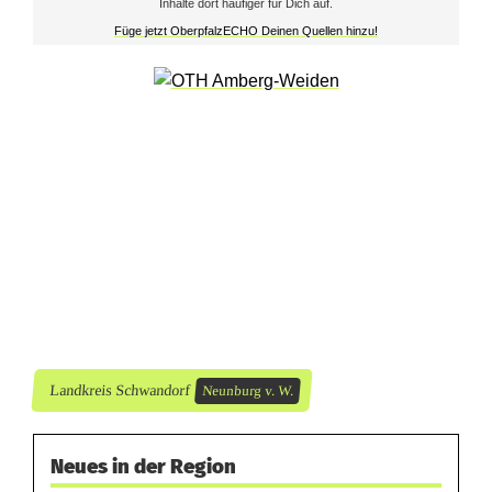
Inhalte dort häufiger für Dich auf.
g
Füge jetzt OberpfalzECHO Deinen Quellen hinzu!
u
n
g
v
o
n
1
3
Landkreis Schwandorf
Neunburg v. W.
a
s
Neues in der Region
b