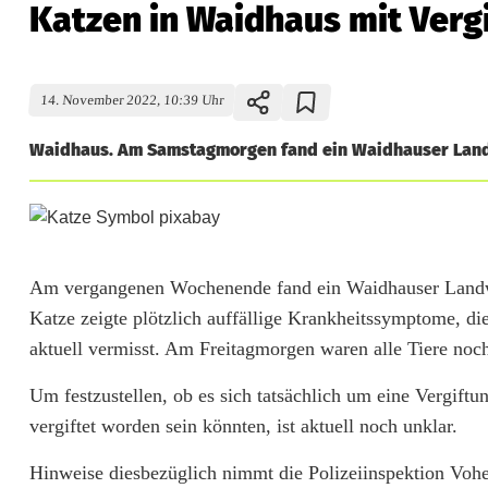
Katzen in Waidhaus mit Verg
14. November 2022, 10:39 Uhr
Waidhaus. Am Samstagmorgen fand ein Waidhauser Landwir
K
a
Am vergangenen Wochenende fand ein Waidhauser Landwirt
t
Katze zeigte plötzlich auffällige Krankheitssymptome, di
z
aktuell vermisst. Am Freitagmorgen waren alle Tiere noc
e
Um festzustellen, ob es sich tatsächlich um eine Vergiftu
n
vergiftet worden sein könnten, ist aktuell noch unklar.
i
Hinweise diesbezüglich nimmt die Polizeiinspektion Voh