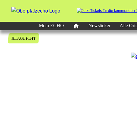
Mein ECHO
Newsticker
Alle Ort
BLAULICHT