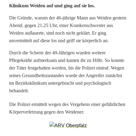
Klinikum Weiden auf und ging auf sie los.
a
Die Gründe, warum der 46-jährige Mann aus Weiden gestern
n
Abend, gegen 21.25 Uhr, einer Krankenschwester aus
n
Weiden auflauerte, sind noch nicht geklärt. Er ging
unvermittelt auf diese los und griff sie körperlich an.
g
Durch die Schreie der 49-Jährigen wurden weitere
r
Pflegekräfte aufmerksam und kamen ihr zu Hilfe. So konnte
e
der Täter festgehalten werden, bis die Polizei eintraf. Wegen
seines Gesundheitszustandes wurde der Angreifer zunächst
i
im Bezirksklinikum untergebracht und psychologisch
f
behandelt.
t
Die Polizei ermittelt wegen des Vergehens einer gefährlichen
Körperverletzung gegen den Weidener.
K
r