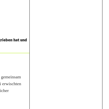
trieben hat und
rg gemeinsam
 erwischten
icher