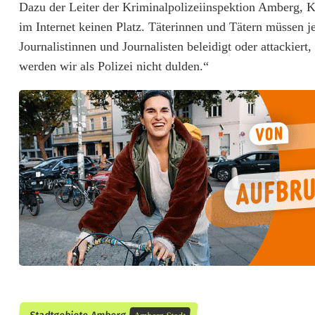
d
Dazu der Leiter der Kriminalpolizeiinspektion Amberg, 
im Internet keinen Platz. Täterinnen und Tätern müssen 
H
Journalistinnen und Journalisten beleidigt oder attackiert
e
werden wir als Polizei nicht dulden.“
t
z
e
h
a
b
e
n
i