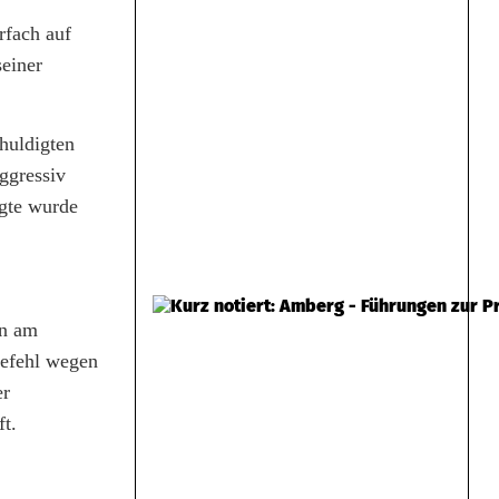
rfach auf
seiner
huldigten
ggressiv
igte wurde
en am
befehl wegen
er
ft.