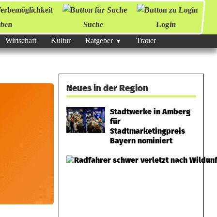
ben
Suche
Login
Wirtschaft
Kultur
Ratgeber
Trauer
Neues in der Region
Stadtwerke in Amberg
für
Stadtmarketingpreis
Bayern nominiert