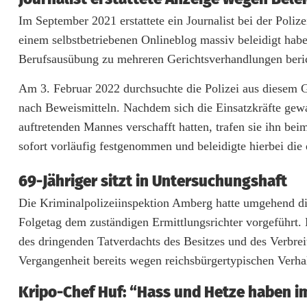
Im September 2021 erstattete ein Journalist bei der Poliz
C
einem selbstbetriebenen Onlineblog massiv beleidigt habe
h
Berufsausübung zu mehreren Gerichtsverhandlungen berich
e
Am 3. Februar 2022 durchsuchte die Polizei aus diesem 
f
nach Beweismitteln. Nachdem sich die Einsatzkräfte gewa
:
auftretenden Mannes verschafft hatten, trafen sie ihn b
sofort vorläufig festgenommen und beleidigte hierbei die 
H
a
69-Jähriger sitzt in Untersuchungshaft
Die Kriminalpolizeiinspektion Amberg hatte umgehend d
s
Folgetag dem zuständigen Ermittlungsrichter vorgeführt.
s
des dringenden Tatverdachts des Besitzes und des Verbre
u
Vergangenheit bereits wegen reichsbürgertypischen Verhalt
n
Kripo-Chef Huf: “Hass und Hetze haben im