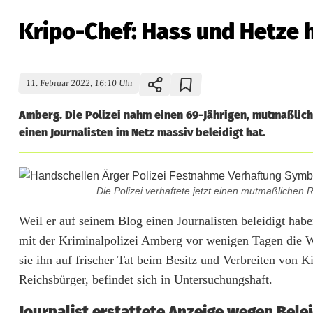
Kripo-Chef: Hass und Hetze h
11. Februar 2022, 16:10 Uhr
Amberg. Die Polizei nahm einen 69-Jährigen, mutmaßlich
einen Journalisten im Netz massiv beleidigt hat.
K
Die Polizei verhaftete jetzt einen mutmaßliche
r
Weil er auf seinem Blog einen Journalisten beleidigt ha
i
mit der Kriminalpolizei Amberg vor wenigen Tagen die
p
sie ihn auf frischer Tat beim Besitz und Verbreiten von 
Reichsbürger, befindet sich in Untersuchungshaft.
o
-
Journalist erstattete Anzeige wegen Bele