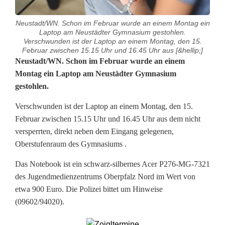
Neustadt/WN. Schon im Februar wurde an einem Montag ein
Laptop am Neustädter Gymnasium gestohlen.
Verschwunden ist der Laptop an einem Montag, den 15.
Februar zwischen 15.15 Uhr und 16.45 Uhr aus [&hellip;]
L
Neustadt/WN. Schon im Februar wurde an einem
Montag ein Laptop am Neustädter Gymnasium
a
gestohlen.
p
Verschwunden ist der Laptop an einem Montag, den 15.
t
Februar zwischen 15.15 Uhr und 16.45 Uhr aus dem nicht
versperrten, direkt neben dem Eingang gelegenen,
o
Oberstufenraum des Gymnasiums .
p
Das Notebook ist ein schwarz-silbernes Acer P276-MG-7321
i
des Jugendmedienzentrums Oberpfalz Nord im Wert von
etwa 900 Euro. Die Polizei bittet um Hinweise
n
(09602/94020).
G