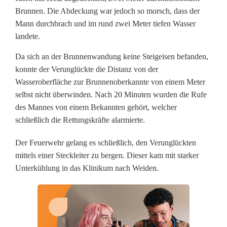
r
Brunnen. Die Abdeckung war jedoch so morsch, dass der
i
Mann durchbrach und im rund zwei Meter tiefen Wasser
landete.
c
h
Da sich an der Brunnenwandung keine Steigeisen befanden,
konnte der Verunglückte die Distanz von der
t
Wasseroberfläche zur Brunnenoberkannte von einem Meter
i
selbst nicht überwinden. Nach 20 Minuten wurden die Rufe
des Mannes von einem Bekannten gehört, welcher
n
schließlich die Rettungskräfte alarmierte.
B
Der Feuerwehr gelang es schließlich, den Verunglückten
r
mittels einer Steckleiter zu bergen. Dieser kam mit starker
Unterkühlung in das Klinikum nach Weiden.
u
n
n