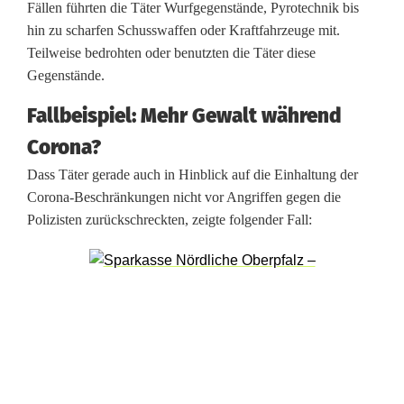
Fällen führten die Täter Wurfgegenstände, Pyrotechnik bis
r
hin zu scharfen Schusswaffen oder Kraftfahrzeuge mit.
Teilweise bedrohten oder benutzten die Täter diese
p
Gegenstände.
f
Fallbeispiel: Mehr Gewalt während
ä
Corona?
l
Dass Täter gerade auch in Hinblick auf die Einhaltung der
z
Corona-Beschränkungen nicht vor Angriffen gegen die
Polizisten zurückschreckten, zeigte folgender Fall:
e
r
P
o
l
i