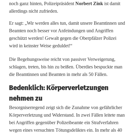
noch ganz hinten, Polizeipräsident
Norbert Zink
ist damit
w
allerdings nicht zufrieden.
a
Er sagt: „Wir werden alles tun, damit unsere Beamtinnen und
l
Beamten noch besser vor Anfeindungen und Angriffen
geschützt werden! Gewalt gegen die Oberpfälzer Polizei
t
wird in keinster Weise geduldet!“
g
Die Begehungsweise reicht von passiver Verweigerung,
e
schlagen, treten, bis hin zu beißen. Überdies bespuckte man
g
die Beamtinnen und Beamten in mehr als 50 Fällen.
e
Bedenklich: Körperverletzungen
n
nehmen zu
O
Besorgniserregend zeigt sich die Zunahme von gefährlicher
Körperverletzung und Widerstand. In zwei Fällen leitete man
b
bei Angriffen gegenüber Polizeibeamte ein Strafverfahren
wegen eines versuchten Tötungsdeliktes ein. In mehr als 40
e