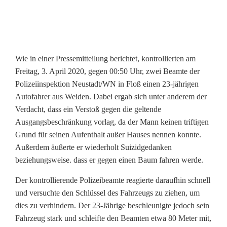
z
e
i
Wie in einer Pressemitteilung berichtet, kontrollierten am
Freitag, 3. April 2020, gegen 00:50 Uhr, zwei Beamte der
b
Polizeiinspektion Neustadt/WN in Floß einen 23-jährigen
e
Autofahrer aus Weiden. Dabei ergab sich unter anderem der
Verdacht, dass ein Verstoß gegen die geltende
a
Ausgangsbeschränkung vorlag, da der Mann keinen triftigen
m
Grund für seinen Aufenthalt außer Hauses nennen konnte.
Außerdem äußerte er wiederholt Suizidgedanken
t
beziehungsweise. dass er gegen einen Baum fahren werde.
e
Der kontrollierende Polizeibeamte reagierte daraufhin schnell
i
und versuchte den Schlüssel des Fahrzeugs zu ziehen, um
dies zu verhindern. Der 23-Jährige beschleunigte jedoch sein
m
Fahrzeug stark und schleifte den Beamten etwa 80 Meter mit,