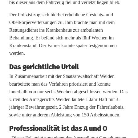
J
bis dieser aus dem Fahrzeug fiel und verletzt liegen blieb.
a
Der Polizist zog sich hierbei erhebliche Gesichts- und
Oberkörperverletzungen zu. Ihm brachte man mit dem
h
Rettungsdienst ins Krankenhaus zur ambulanten
r
Behandlung. Er befand sich mehr als fünf Wochen im
Krankenstand. Der Fahrer konnte später festgenommen
2
werden.
0
Das gerichtliche Urteil
2
In Zusammenarbeit mit der Staatsanwaltschaft Weiden
0
bearbeitete man das Verfahren priorisiert und konnte
innerhalb von nur sechs Wochen abgeschlossen werden. Das
Urteil des Amtsgerichts Weiden lautete 1 Jahr Haft mit 3-
jähriger Bewährungszeit, 2 Jahre Entzug der Fahrerlaubnis,
sowie unter anderem Ableistung von 150 Arbeitsstunden.
Professionalität ist das A und O
„Dieser Fall zeigt zum einen das Ausmaß von Gewalt gegen