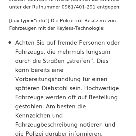
4
unter der Rufnummer 0961/401-291 entgegen.
2
[box type=”info”] Die Polizei rät Besitzern von
.
Fahrzeugen mit der Keyless-Technologie:
5
Achten Sie auf fremde Personen oder
0
Fahrzeuge, die mehrmals langsam
0
durch die Straßen „streifen“. Dies
kann bereits eine
E
Vorbereitungshandlung für einen
u
späteren Diebstahl sein. Hochwertige
r
Fahrzeuge werden oft auf Bestellung
o
gestohlen. Am besten die
Kennzeichen und
g
Fahrzeugbeschreibung notieren und
e
die Polizei darüber informieren.