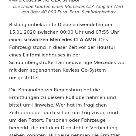
Die Diebe klauten einen Mercedes CLA Amg im Wert
e
von über 40.000 Euro. Foto: Symbol/pixabay
s
Bislang unbekannte Diebe entwendeten am
15.01.2020 zwischen 00:00 Uhr und 07:55 Uhr
i
einen
schwarzen Mercedes CLA AMG.
Das
m
Fahrzeug stand in dieser Zeit vor der Haustür
eines Einfamilienhauses in der
W
Schaumbergstraße. Der neuwertige Mercedes war
e
mit dem sogenannten Keyless Go-System
ausgestattet.
r
Die Kriminalpolizei Regensburg hat die
t
Ermittlungen zu diesem Fall übernehmen und
v
bittet um Hinweise. Wer hat im fraglichen
Zeitraum oder auch schon am Tag zuvor, rund
o
um den Tatort, Personen oder Fahrzeuge
n
bemerkt, die mit dem Diebstahl in Verbindung
stehen könnten. Hinweise nehmen die Ermittler