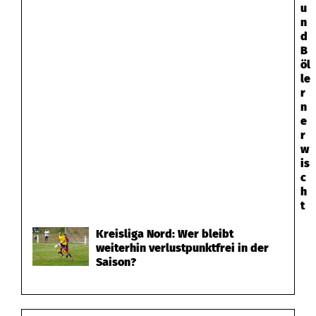
u
n
d
B
öl
le
r
n
e
r
w
is
c
h
t
Kreisliga Nord: Wer bleibt
weiterhin verlustpunktfrei in der
Saison?