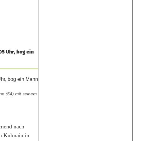
5 Uhr, bog ein
nn (64) mit seinem
mmend nach
on Kulmain in