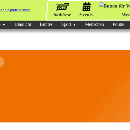
Jobbörse
Events
Wer
e
Blaulicht
Buntes
Sport
Menschen
Politik