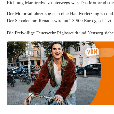
Richtung Marktredwitz unterwegs war. Das Motorrad stie
o
Der Motorradfahrer zog sich eine Handverletzung zu un
r
Der Schaden am Renault wird auf 3.500 Euro geschätzt. 
r
Die Freiwillige Feuerwehr Riglasreuth und Neusorg sichert
a
d
f
a
h
r
e
r
b