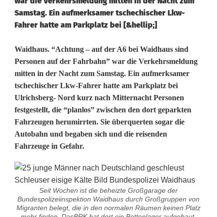
war die Verkehrsmeldung mitten in der Nacht zum
Samstag. Ein aufmerksamer tschechischer Lkw-
Fahrer hatte am Parkplatz bei [&hellip;]
P
Waidhaus. “Achtung – auf der A6 bei Waidhaus sind
Personen auf der Fahrbahn” war die Verkehrsmeldung
o
mitten in der Nacht zum Samstag. Ein aufmerksamer
tschechischer Lkw-Fahrer hatte am Parkplatz bei
l
Ulrichsberg- Nord kurz nach Mitternacht Personen
i
festgestellt, die “planlos” zwischen den dort geparkten
Fahrzeugen herumirrten. Sie überquerten sogar die
z
Autobahn und begaben sich und die reisenden
e
Fahrzeuge in Gefahr.
i
g
Seit Wochen ist die beheizte Großgarage der
r
Bundespolizeiinspektion Waidhaus durch Großgruppen von
Migranten belegt, die in den normalen Räumen keinen Platz
mehr finden. DasBRK hat dort ein Bettenlager aufgebaut,