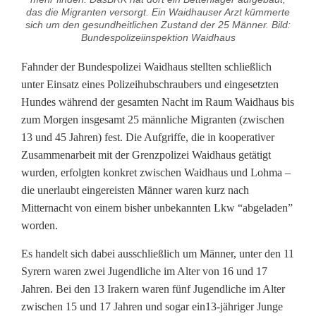
e
das die Migranten versorgt. Ein Waidhauser Arzt kümmerte
i
sich um den gesundheitlichen Zustand der 25 Männer. Bild:
Bundespolizeiinspektion Waidhaus
f
Fahnder der Bundespolizei Waidhaus stellten schließlich
t
unter Einsatz eines Polizeihubschraubers und eingesetzten
Hundes während der gesamten Nacht im Raum Waidhaus bis
2
zum Morgen insgesamt 25 männliche Migranten (zwischen
5
13 und 45 Jahren) fest. Die Aufgriffe, die in kooperativer
Zusammenarbeit mit der Grenzpolizei Waidhaus getätigt
j
wurden, erfolgten konkret zwischen Waidhaus und Lohma –
u
die unerlaubt eingereisten Männer waren kurz nach
Mitternacht von einem bisher unbekannten Lkw “abgeladen”
n
worden.
g
Es handelt sich dabei ausschließlich um Männer, unter den 11
e
Syrern waren zwei Jugendliche im Alter von 16 und 17
Jahren. Bei den 13 Irakern waren fünf Jugendliche im Alter
M
zwischen 15 und 17 Jahren und sogar ein13-jähriger Junge