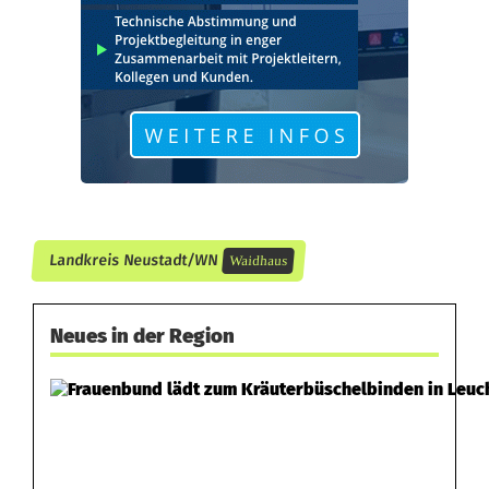
u
n
d
e
n
i
Landkreis Neustadt/WN
Waidhaus
m
L
Neues in der Region
k
w