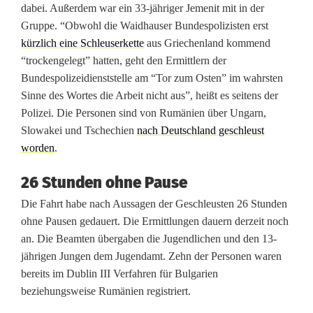
ä
dabei. Außerdem war ein 33-jähriger Jemenit mit in der
Gruppe. “Obwohl die Waidhauser Bundespolizisten erst
n
kürzlich eine Schleuserkette
aus Griechenland kommend
n
“trockengelegt” hatten, geht den Ermittlern der
Bundespolizeidienststelle am “Tor zum Osten” im wahrsten
e
Sinne des Wortes die Arbeit nicht aus”, heißt es seitens der
r
Polizei. Die Personen sind von Rumänien über Ungarn,
Slowakei und Tschechien
nach Deutschland geschleust
b
worden
.
e
26 Stunden ohne Pause
i
Die Fahrt habe nach Aussagen der Geschleusten 26 Stunden
W
ohne Pausen gedauert. Die Ermittlungen dauern derzeit noch
an. Die Beamten übergaben die Jugendlichen und den 13-
a
jährigen Jungen dem Jugendamt. Zehn der Personen waren
i
bereits im Dublin III Verfahren für Bulgarien
beziehungsweise Rumänien registriert.
d