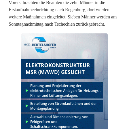
Vorerst brachten die Beamten die zehn Männer in die
h
Erstaufnahmeeinrichtung nach Regenburg, dort werden
a
weitere Maßnahmen eingeleitet. Sieben Männer werden am
Sonntagnachmittag nach Tschechien zurückgebracht.
u
s
a
u
f
-
2
6
S
t