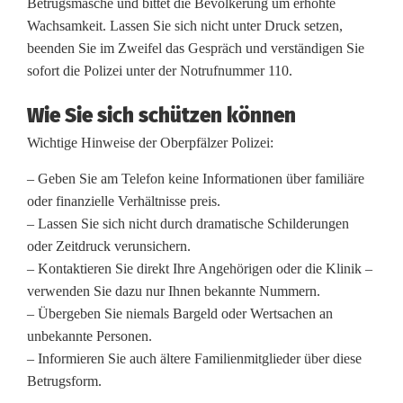
Betrugsmasche und bittet die Bevölkerung um erhöhte
Wachsamkeit. Lassen Sie sich nicht unter Druck setzen,
i
beenden Sie im Zweifel das Gespräch und verständigen Sie
u
sofort die Polizei unter der Notrufnummer 110.
m
Wie Sie sich schützen können
O
Wichtige Hinweise der Oberpfälzer Polizei:
b
– Geben Sie am Telefon keine Informationen über familiäre
e
oder finanzielle Verhältnisse preis.
– Lassen Sie sich nicht durch dramatische Schilderungen
r
oder Zeitdruck verunsichern.
p
– Kontaktieren Sie direkt Ihre Angehörigen oder die Klinik –
verwenden Sie dazu nur Ihnen bekannte Nummern.
f
– Übergeben Sie niemals Bargeld oder Wertsachen an
unbekannte Personen.
a
– Informieren Sie auch ältere Familienmitglieder über diese
l
Betrugsform.