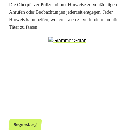
z
Die Oberpfälzer Polizei nimmt Hinweise zu verdächtigen
w
Anrufen oder Beobachtungen jederzeit entgegen. Jeder
Hinweis kann helfen, weitere Taten zu verhindern und die
a
Täter zu fassen.
r
n
t
v
o
r
n
e
Regensburg
u