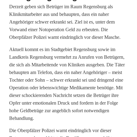
Derzeit geben sich Betrüger im Raum Regensburg als
o
Klinikmitarbeiter aus und behaupten, dass ein naher
l
Angehöriger schwer erkrankt sei. Ziel ist es, unter dem
Vorwand einer Notoperation Geld zu erbeuten. Die
i
Oberpfälzer Polizei warnt eindringlich vor dieser Masche.
z
Aktuell kommt es im Stadtgebiet Regensburg sowie im
e
Landkreis Regensburg vermehrt zu Anrufen von Betrügern,
die sich als Mitarbeitende von Kliniken ausgeben. Die Täter
i
behaupten am Telefon, dass ein naher Angehöriger – meist
p
Tochter oder Sohn – schwer erkrankt sei und dringend eine
Operation oder lebenswichtige Medikamente benötige. Mit
r
dieser schockierenden Nachricht setzen die Betrüger ihre
ä
Opfer unter emotionalen Druck und fordern in der Folge
hohe Geldbeträge zur angeblich sofort notwendigen
s
Behandlung.
i
Die Oberpfälzer Polizei warnt eindringlich vor dieser
d