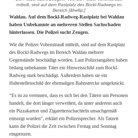
mitteilt, sind auf dem Rastplatz des Bockl-Radwegs im
Bereich [&hellip;]
R
Waldau. Auf dem Bockl-Radweg-Rastplatz bei Waldau
haben Unbekannte an mehreren Stellen Sachschaden
a
hinterlassen. Die Polizei sucht Zeugen.
n
Wie die Polizei Vohenstrauß mitteilt, sind auf dem Rastplatz
d
des Bockl-Radwegs im Bereich Waldau mehrere
Gegenstände beschädigt worden. Laut Polizeiangaben haben
a
bislang unbekannte Täter ein Hinweisschild zum Bockl-
l
Radweg stark beschädigt. Außerdem haben sie ein
Haltestellenschild der ehemaligen Bahnstrecke umgeknickt.
e
“Es ist zu vermuten, dass es sich bei den Tätern um Personen
a
handelt, die dort länger verweilten, da unter anderem auch
n
ein Pizzakarton und Zigarettenschachteln unsachgemäß
entsorgt wurden”, erklärt ein Polizeisprecher. Als Tatzeit
B
kann die Polizei die Zeit zwischen Freitag und Sonntag
o
eingrenzen.