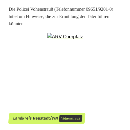
c
Die Polizei Vohenstrauß (Telefonnummer 09651/9201-0)
bittet um Hinweise, die zur Ermittlung der Täter führen
k
könnten.
l
-
R
a
d
w
e
g
-
Landkreis Neustadt/WN
Vohenstrauß
R