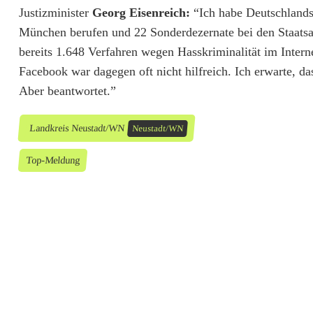
e
Justizminister
Georg Eisenreich:
“Ich habe Deutschlands 
n
München berufen und 22 Sonderdezernate bei den Staatsan
bereits 1.648 Verfahren wegen Hasskriminalität im Interne
e
Facebook war dagegen oft nicht hilfreich. Ich erwarte,
Aber beantwortet.”
Landkreis Neustadt/WN
Neustadt/WN
Top-Meldung