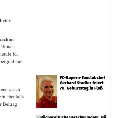
ieter
oachim
 Oftmals
stufe für
bergreifende
FC-Bayern-Fanclubchef
Gerhard Stadler feiert
70. Geburtstag in Floß
fenen, sich
in ebenfalls
r Beitrag
Bü