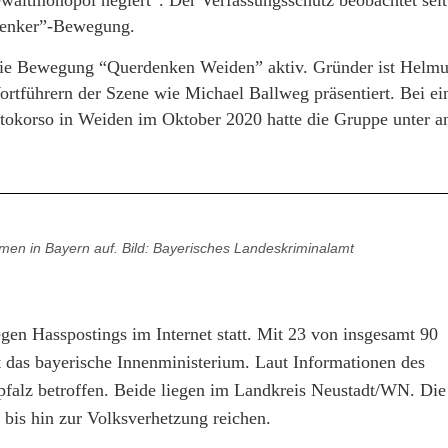
ewaltmonopol negiert”. Der Verfassungsschutz beobachtet seit
denker”-Bewegung.
die Bewegung “Querdenken Weiden” aktiv. Gründer ist Helmu
rtführern der Szene wie Michael Ballweg präsentiert. Bei ei
tokorso in Weiden im Oktober 2020 hatte die Gruppe unter 
men in Bayern auf. Bild: Bayerisches Landeskriminalamt
en Hasspostings im Internet statt. Mit 23 von insgesamt 90
 das bayerische Innenministerium. Laut Informationen des
pfalz betroffen. Beide liegen im Landkreis Neustadt/WN. Die
bis hin zur Volksverhetzung reichen.