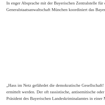
In enger Absprache mit der Bayerischen Zentralstelle f
o
Generalstaatsanwaltschaft München koordiniert das Bay
s
t
i
n
g
s
a
u
„Hass im Netz gefährdet die demokratische Gesellschaft
s
ermittelt werden. Der oft rassistische, antisemitische ode
Q
Präsident des Bayerischen Landeskriminalamtes in einer M
u