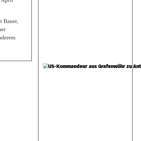
 April
t Bauer,
ner
anderem