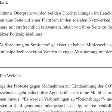
haft.
sidiums Oberpfalz wurden bei den Durchsuchungen im Landkr
en eine Seite auf einer Plattform in den sozialen Netzwerken 
are mit strafrechtlich relevantem Inhalt von ihrer Seite zu lö
älzer Polizeipräsidiums
ufforderung zu Straftaten“ geleistet zu haben. Mittlerweile se
riminalpolizeiinspektion Weiden in enger Abstimmung mit der
d in Weiden
m Zuge der Proteste gegen Maßnahmen zur Eindämmung der C
schutzes geht jedoch ihre Agenda über die reine Mobilisieru
men hinaus: “Es werden Verbindungen zu “Reichsbürger”- un
sten in Kauf genommen oder gesucht, das Ignorieren behördl