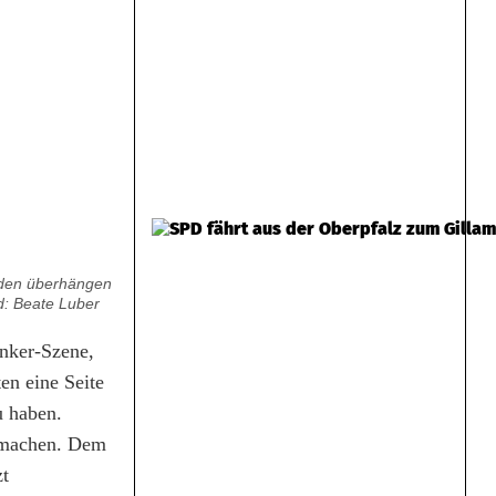
iden überhängen
d: Beate Luber
nker-Szene,
en eine Seite
u haben.
t machen. Dem
zt