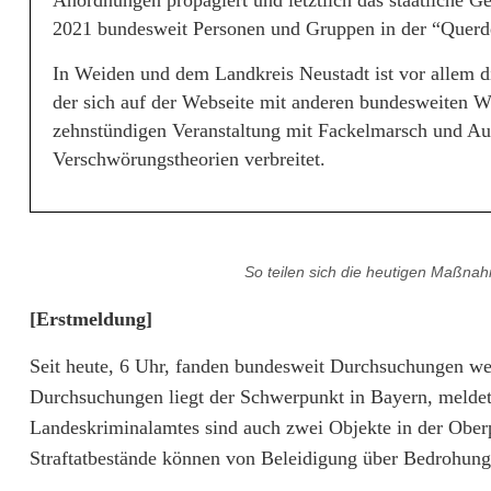
Anordnungen propagiert und letztlich das staatliche G
d
2021 bundesweit Personen und Gruppen in der “Quer
t
In Weiden und dem Landkreis Neustadt ist vor allem 
w
der sich auf der Webseite mit anderen bundesweiten Wo
zehnstündigen Veranstaltung mit Fackelmarsch und Au
e
Verschwörungstheorien verbreitet.
g
e
n
So teilen sich die heutigen Maßnah
H
[Erstmeldung]
a
Seit heute, 6 Uhr, fanden bundesweit Durchsuchungen weg
s
Durchsuchungen liegt der Schwerpunkt in Bayern, meldet
Landeskriminalamtes sind auch zwei Objekte in der Ober
s
Straftatbestände können von Beleidigung über Bedrohung 
p