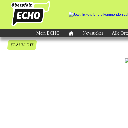
Mein ECHO
Newsticker
Alle Ort
BLAULICHT