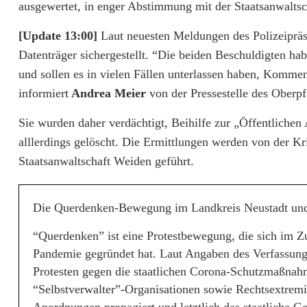
m
ausgewertet, in enger Abstimmung mit der Staatsanwaltsc
K
[Update 13:00]
Laut neuesten Meldungen des Polizeiprä
Datenträger sichergestellt. “Die beiden Beschuldigten hab
r
und sollen es in vielen Fällen unterlassen haben, Komment
e
informiert
Andrea Meier
von der Pressestelle des Oberpf
i
Sie wurden daher verdächtigt, Beihilfe zur „Öffentlichen A
s
alllerdings gelöscht. Die Ermittlungen werden von der K
Staatsanwaltschaft Weiden geführt.
N
e
Die Querdenken-Bewegung im Landkreis Neustadt un
u
“Querdenken” ist eine Protestbewegung, die sich i
s
Pandemie gegründet hat. Laut Angaben des Verfassungs
t
Protesten gegen die staatlichen Corona-Schutzmaßnah
“Selbstverwalter”-Organisationen sowie Rechtsextremi
a