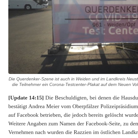
a
t
e
]
R
a
z
Die Querdenker-Szene ist auch in Weiden und im Landkreis Neu
z
die Teilnehmer ein Corona-Testcenter-Plakat auf dem Neuen Volk
i
[Update 14:15]
Die Beschuldigten, bei denen die Hausd
e
bestätigt Andrea Meier vom Oberpfälzer Polizeipräsidiu
auf Facebook betrieben, die jedoch bereits gelöscht wur
n
Weitere Angaben zum Namen der Facebook-Seite, zu dem
i
Vernehmen nach wurden die Razzien im östlichen Landkrei