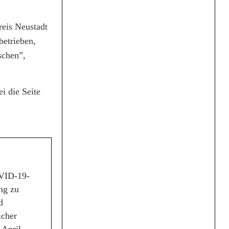
eis Neustadt
betrieben,
schen”,
i die Seite
OVID-19-
ng zu
d
icher