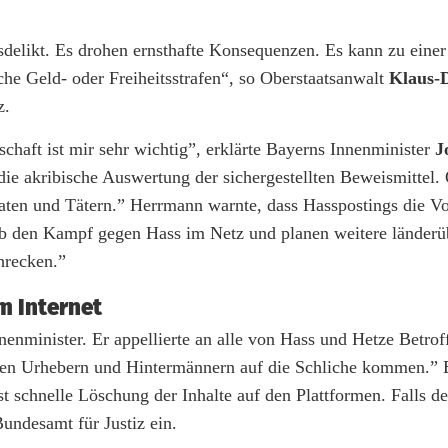
sdelikt. Es drohen ernsthafte Konsequenzen. Es kann zu einer
Geld- oder Freiheitsstrafen“, so Oberstaatsanwalt
Klaus-D
z.
haft ist mir sehr wichtig”, erklärte Bayerns Innenminister
J
die akribische Auswertung der sichergestellten Beweismittel.
ten und Tätern.” Herrmann warnte, dass Hasspostings die Vor
alb den Kampf gegen Hass im Netz und planen weitere länderü
hrecken.”
m Internet
nenminister. Er appellierte an alle von Hass und Hetze Betrof
en Urhebern und Hintermännern auf die Schliche kommen.” E
 schnelle Löschung der Inhalte auf den Plattformen. Falls de
Bundesamt für Justiz ein.