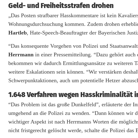
Geld- und Freiheitsstrafen drohen
e
„Das Posten strafbarer Hasskommentare ist kein Kavalier
r
Wohnungsdurchsuchung kommen. Zudem drohen erhebliche 
Hartleb
, Hate-Speech-Beauftragter der Bayerischen Justi
d
e
“Das konsequente Vorgehen von Polizei und Staatsanwaltsc
Herrmann
in einer Pressemitteilung. “Dazu gehört auch 
n
bekommen wir dadurch Ermittlungsansätze zu weiteren Ta
k
weitere Eskalationen sein können. “Wir verstärken desh
e
Schwerpunktaktionen, auch um potentielle Hetzer abzusc
r
1.648 Verfahren wegen Hasskriminalität i
-
“Das Problem ist das große Dunkelfeld”, erläuterte der In
umgehend an die Polizei zu wenden. “Dann können wir d
S
wichtiger Aspekt ist nach Herrmanns Worten die möglichst
z
nicht fristgerecht gelöscht werde, schalte die Polizei das 