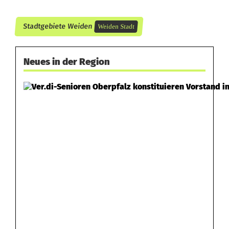
h
l
Stadtgebiete Weiden
Weiden Stadt
e
Neues in der Region
n