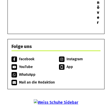
n
ö
v
e
r
Folge uns
Facebook
Instagram
YouTube
App
WhatsApp
Mail an die Redaktion