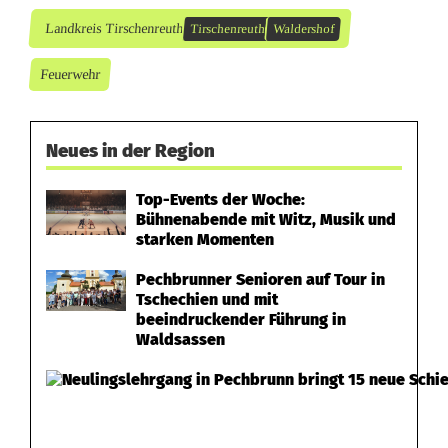
n
Landkreis Tirschenreuth
Tirschenreuth
Waldershof
e
Feuerwehr
V
e
Neues in der Region
r
l
Top-Events der Woche:
Bühnenabende mit Witz, Musik und
e
starken Momenten
t
Pechbrunner Senioren auf Tour in
Tschechien und mit
z
beeindruckender Führung in
Waldsassen
t
e
u