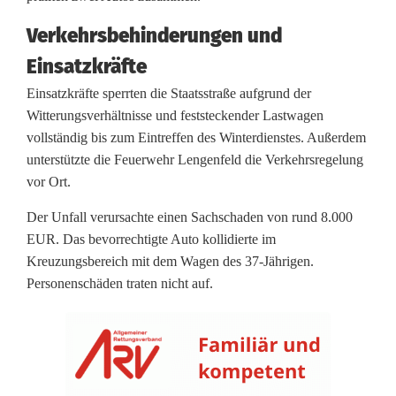
e
Verkehrsbehinderungen und
e
Einsatzkräfte
g
Einsatzkräfte sperrten die Staatsstraße aufgrund der
Witterungsverhältnisse und feststeckender Lastwagen
l
vollständig bis zum Eintreffen des Winterdienstes. Außerdem
ä
unterstützte die Feuerwehr Lengenfeld die Verkehrsregelung
vor Ort.
t
Der Unfall verursachte einen Sachschaden von rund 8.000
t
EUR. Das bevorrechtigte Auto kollidierte im
e
Kreuzungsbereich mit dem Wagen des 37-Jährigen.
Personenschäden traten nicht auf.
f
ü
h
r