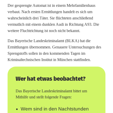
S
Der gesprengte Automat ist in einem Mehrfamilienhaus
verbaut. Nach ersten Ermittlungen handelt es sich um
c
wahrscheinlich drei Täter. Sie flüchteten anschließend
vermutlich mit einem dunklen Audi in Richtung A93. Die
h
weitere Fluchtrichtung ist noch nicht bekannt.
o
Das Bayerische Landeskriminalamt (BLKA) hat die
n
Ermittlungen übernommen. Genauere Untersuchungen des
w
Sprengstoffs sollen in den kommenden Tagen im
Kriminaltechnischen Institut in München stattfinden.
i
e
Wer hat etwas beobachtet?
d
Das Bayerische Landeskriminalamt bittet um
e
Mithilfe und stellt folgende Fragen:
r
Wem sind in den Nachtstunden
e