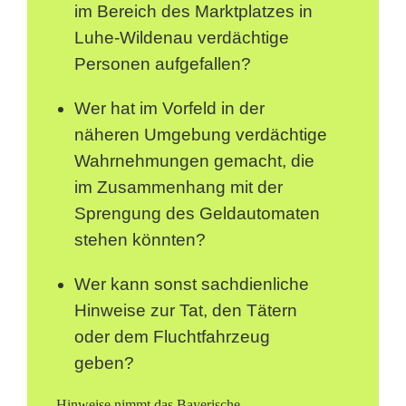
im Bereich des Marktplatzes in
i
Luhe-Wildenau verdächtige
n
Personen aufgefallen?
G
Wer hat im Vorfeld in der
e
näheren Umgebung verdächtige
Wahrnehmungen gemacht, die
l
im Zusammenhang mit der
d
Sprengung des Geldautomaten
a
stehen könnten?
u
Wer kann sonst sachdienliche
t
Hinweise zur Tat, den Tätern
oder dem Fluchtfahrzeug
o
geben?
m
Hinweise nimmt das Bayerische