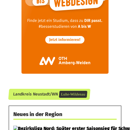
e
f
l
o
g
e
n
Landkreis Neustadt/WN
Luhe-Wildenau
Neues in der Region