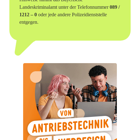
a
Landeskriminalamt unter der Telefonnummer
089 /
t
1212 – 0
oder jede andere Polizeidienststelle
entgegen.
i
n
d
i
e
L
u
f
t
g