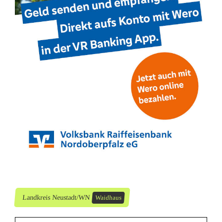
Landkreis Neustadt/WN
Waidhaus