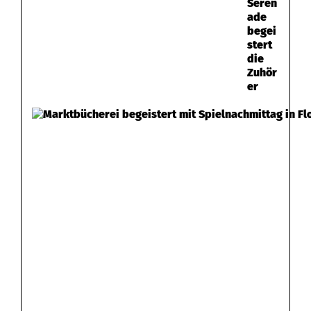
Seren
ade
begei
stert
die
Zuhör
er