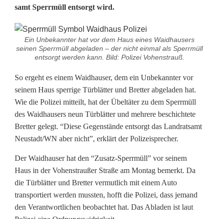
samt Sperrmüll entsorgt wird.
e
r
Ein Unbekannter hat vor dem Haus eines Waidhausers
r
seinen Sperrmüll abgeladen – der nicht einmal als Sperrmüll
entsorgt werden kann. Bild: Polizei Vohenstrauß.
m
So ergeht es einem Waidhauser, dem ein Unbekannter vor
ü
seinem Haus sperrige Türblätter und Bretter abgeladen hat.
l
Wie die Polizei mitteilt, hat der Übeltäter zu dem Sperrmüll
des Waidhausers neun Türblätter und mehrere beschichtete
l
Bretter gelegt. “Diese Gegenstände entsorgt das Landratsamt
-
Neustadt/WN aber nicht”, erklärt der Polizeisprecher.
L
Der Waidhauser hat den “Zusatz-Sperrmüll” vor seinem
Haus in der Vohenstraußer Straße am Montag bemerkt. Da
a
die Türblätter und Bretter vermutlich mit einem Auto
d
transportiert werden mussten, hofft die Polizei, dass jemand
den Verantwortlichen beobachtet hat. Das Abladen ist laut
u