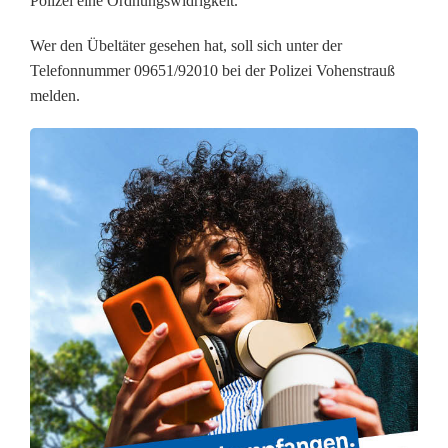
Polizei eine Ordnungswidrigkeit.
n
Wer den Übeltäter gesehen hat, soll sich unter der
g
Telefonnummer 09651/92010 bei der Polizei Vohenstrauß
melden.
m
a
c
h
t
Ä
r
g
e
r